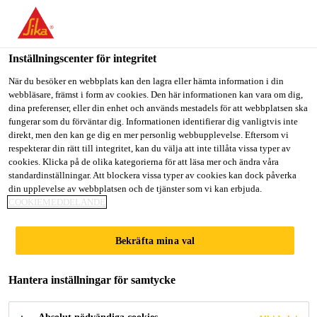
Inställningscenter för integritet
När du besöker en webbplats kan den lagra eller hämta information i din
webbläsare, främst i form av cookies. Den här informationen kan vara om dig,
dina preferenser, eller din enhet och används mestadels för att webbplatsen ska
FÖRBÄTTRA
fungerar som du förväntar dig. Informationen identifierar dig vanligtvis inte
direkt, men den kan ge dig en mer personlig webbupplevelse. Eftersom vi
respekterar din rätt till integritet, kan du välja att inte tillåta vissa typer av
FÖRNYA
cookies. Klicka på de olika kategorierna för att läsa mer och ändra våra
standardinställningar. Att blockera vissa typer av cookies kan dock påverka
din upplevelse av webbplatsen och de tjänster som vi kan erbjuda.
FÖRVANDLA
COOKIEMEDDELANDE
Bekräfta mina val
Renovering av fastigheter ökar värdet,
förlänger livslängden och förbättrar trivseln
Hantera inställningar för samtycke
för användarna.