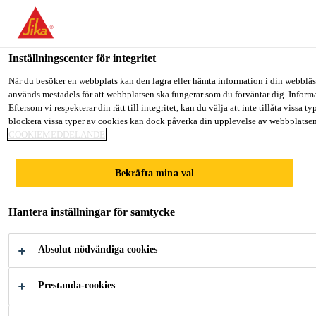
Välkommen till "Sika Sverige", du verkar befinna dig i "USA". Välj n
GÅ TILL
STANNA PÅ
VÄLJ LAND
Inställningscenter för integritet
När du besöker en webbplats kan den lagra eller hämta information i din webbläsa
används mestadels för att webbplatsen ska fungerar som du förväntar dig. Informa
Sika Sverige
Eftersom vi respekterar din rätt till integritet, kan du välja att inte tillåta vissa
blockera vissa typer av cookies kan dock påverka din upplevelse av webbplatsen 
COOKIEMEDDELANDE
Bekräfta mina val
VÄLKOMMEN
Hantera inställningar för samtycke
TILL SIKA
Absolut nödvändiga cookies
SVERIGE
Prestanda-cookies
Sika finns överallt