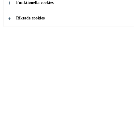
Funktionella cookies
Riktade cookies
Vad vill du ha hjälp med?
Ladda ner
SikaMilj
dokument