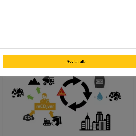
Ta del av den kostnadsfria utbildningen och certifieringen
för säker hantering av diisocyanater enligt de lagstadgade
utbildningskraven i REACH-förordningen.
Avvisa alla