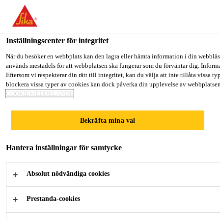
Välkommen till "Sika Sverige", du verkar befinna dig i "USA". Välj n
Sika Sverige
GÅ TILL
STANNA PÅ
VÄLJ LAND
Inställningscenter för integritet
När du besöker en webbplats kan den lagra eller hämta information i din webbläsa
används mestadels för att webbplatsen ska fungerar som du förväntar dig. Informa
Sika Sverige
Eftersom vi respekterar din rätt till integritet, kan du välja att inte tillåta vissa
blockera vissa typer av cookies kan dock påverka din upplevelse av webbplatsen 
COOKIEMEDDELANDE
Bekräfta mina val
EFTERMARKNA
Hantera inställningar för samtycke
D FÖR
Absolut nödvändiga cookies
FORDONSINDU
Prestanda-cookies
STRIN