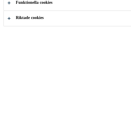
Funktionella cookies
Vindrutelimning och karossreparation
Riktade cookies
Hur kan vi hjälpa dig?
Fler kategorier
Innovatio