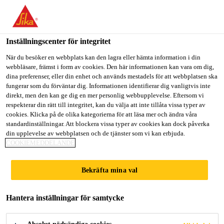
Välkommen till "Sika Sverige", du verkar befinna dig i "USA".
Välj nedan hur du vill fortsätta.
Inställningscenter för integritet
GÅ TILL
STANNA PÅ
VÄLJ LAND
När du besöker en webbplats kan den lagra eller hämta information i din
webbläsare, främst i form av cookies. Den här informationen kan vara om dig,
dina preferenser, eller din enhet och används mestadels för att webbplatsen ska
Sika Sverige
fungerar som du förväntar dig. Informationen identifierar dig vanligtvis inte
direkt, men den kan ge dig en mer personlig webbupplevelse. Eftersom vi
respekterar din rätt till integritet, kan du välja att inte tillåta vissa typer av
cookies. Klicka på de olika kategorierna för att läsa mer och ändra våra
standardinställningar. Att blockera vissa typer av cookies kan dock påverka
din upplevelse av webbplatsen och de tjänster som vi kan erbjuda.
LIM OCH
COOKIEMEDDELANDE
FÖRANKRING
Bekräfta mina val
Hantera inställningar för samtycke