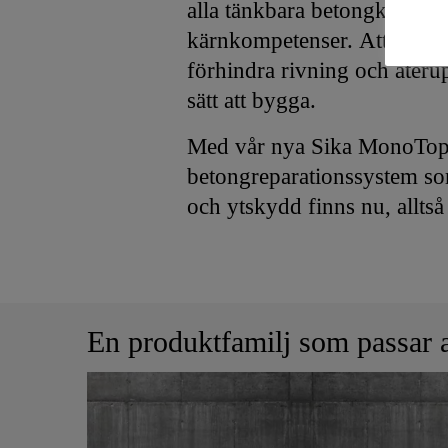
alla tänkbara betongkonstru
kärnkompetenser. Att förlä
förhindra rivning och återupp
sätt att bygga.
Med vår nya Sika MonoTop®-f
betongreparationssystem som
och ytskydd finns nu, alltså
En produktfamilj som passar a