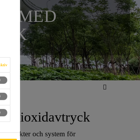
ER MED
YCK
aktiv
koldioxidavtryck
lprodukter och system för