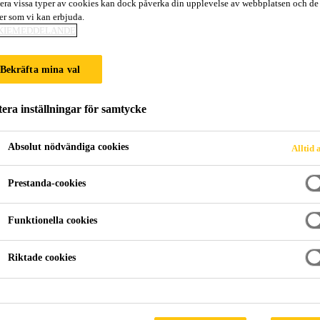
era vissa typer av cookies kan dock påverka din upplevelse av webbplatsen och de
ter som vi kan erbjuda.
MILJEN - BRUK
KIEMEDDELANDE
KOLDIOXIDAVTR
Bekräfta mina val
era inställningar för samtycke
Absolut nödvändiga cookies
Alltid 
Prestanda-cookies
oTop familjen
Funktionella cookies
er som ger ett reducerat 
Riktade cookies
ledare inom utveckling och produktion av specia