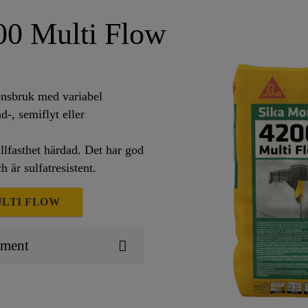
0 Multi Flow
nsbruk med variabel
-, semiflyt eller
llfasthet härdad. Det har god
 är sulfatresistent.
ULTI FLOW
ument