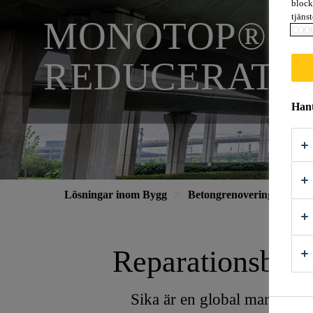
block
tjäns
MONOTOP® FA
COO
REDUCERAT 
Hant
Lösningar inom Bygg
Betongrenovering
Mon
Reparationsbruk
Sika är en global marknads