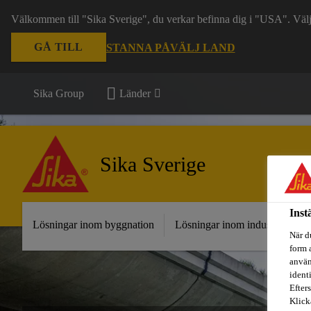
Välkommen till "Sika Sverige", du verkar befinna dig i "USA". Välj n
GÅ TILL
STANNA PÅ
VÄLJ LAND
Sika Group
Länder
Sika Sverige
Inst
Lösningar inom byggnation
Lösningar inom industri
Fr
När d
form 
använ
ident
Efters
Klick