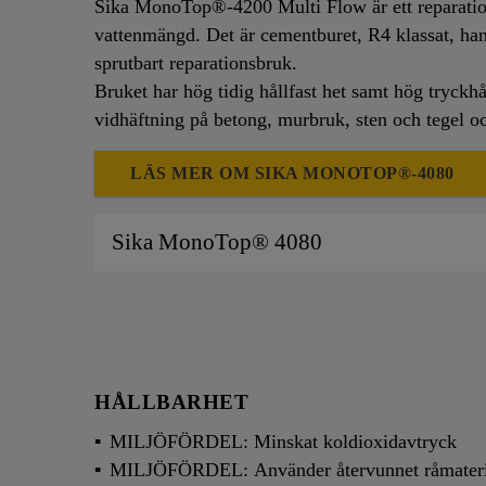
Sika MonoTop®-4200 Multi Flow är ett reparatio
vattenmängd. Det är cementburet, R4 klassat, hand
sprutbart reparationsbruk.
Bruket har hög tidig hållfast het samt hög tryckhå
vidhäftning på betong, murbruk, sten och tegel och
LÄS MER OM SIKA MONOTOP®-4080
Sika MonoTop® 4080
HÅLLBARHET
MILJÖFÖRDEL: Minskat koldioxidavtryck
MILJÖFÖRDEL: Använder återvunnet råmateri