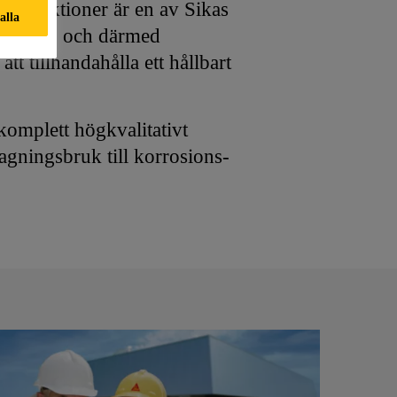
nstruktioner är en av Sikas
 alla
truktur, och därmed
tt tillhandahålla ett hållbart
komplett högkvalitativt
agningsbruk till korrosions-