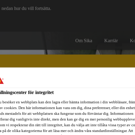
edan hur du vill fortsätta.
Om Sika
Karriär
Ko
ällningscenter för integritet
itidsbåtar
Referenser
Teknisk Support
Föreskrivare / Arkite
u besöker en webbplats kan den lagra eller hämta information i din webbläsare, främ
av cookies. Den här informationen kan vara om dig, dina preferenser, eller din enhe
ds mestadels för att webbplatsen ska fungerar som du förväntar dig. Informationen
ifierar dig vanligtvis inte direkt, men den kan ge dig en mer personlig webbuppleve
om vi respekterar din rätt till integritet, kan du välja att inte tillåta vissa typer av c
a på de olika kategorierna för att läsa mer och ändra våra standardinställningar. Att