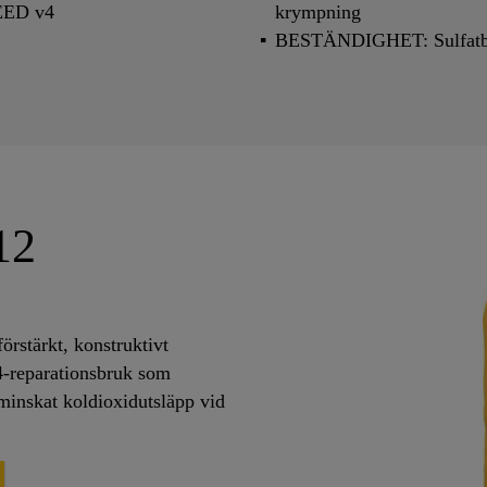
EED v4
krympning
BESTÄNDIGHET: Sulfatbest
12
rstärkt, konstruktivt
4-reparationsbruk som
t minskat koldioxidutsläpp vid