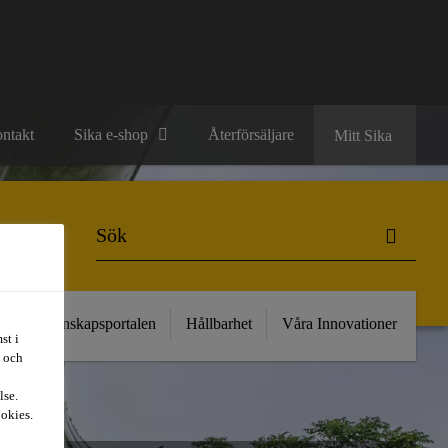
ntakt
Sika e-shop
Återförsäljare
Mitt Sika
kt
Kunskapsportalen
Hållbarhet
Våra Innovationer
st i
t och
lse.
ookies.