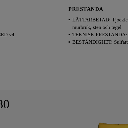
PRESTANDA
LÄTTARBETAD: Tjocklek u
murbruk, sten och tegel
EED v4
TEKNISK PRESTANDA: Hö
BESTÄNDIGHET: Sulfattåli
80