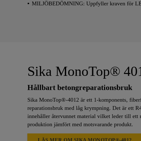
MILJÖBEDÖMNING: Uppfyller kraven för L
Sika MonoTop® 40
Hållbart betongreparationsbruk
Sika MonoTop®-4012 är ett 1-komponents, fiberfö
reparationsbruk med låg krympning. Det är ett R
innehåller återvunnet material vilket leder till et
produktion jämfört med motsvarande produkt.
LÄS MER OM SIKA MONOTOP®-4012