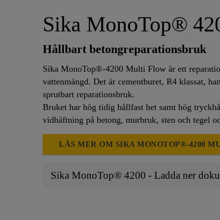
Sika MonoTop® 420
Hållbart betongreparationsbruk
Sika MonoTop®-4200 Multi Flow är ett reparatio
vattenmängd. Det är cementburet, R4 klassat, hand
sprutbart reparationsbruk.
Bruket har hög tidig hållfast het samt hög tryckhå
vidhäftning på betong, murbruk, sten och tegel och
LÄS MER OM SIKA MONOTOP®-4200 M
Sika MonoTop® 4200 - Ladda ner dok