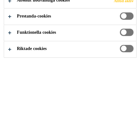
Absolut nödvändiga cookies
Alltid aktiv
Prestanda-cookies
Lösningar inom Bygg
Betong
Funktionella cookies
Riktade cookies
Sika utvecklar och marknadsför ett
komplett sortiment av tillsatsmedel
för användning till betong. Dessa
produkter förbättrar specifika
egenskaper hos färsk och härdad
betong, såsom reologi,
bearbetbarhet, vattentäthet,
hållbarhet, bärförmåga eller tidig