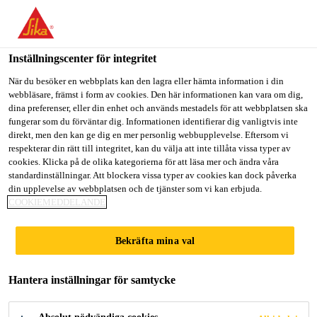
Välkommen till "Sika Sverige", du verkar befinna dig i "USA".
Välj nedan hur du vill fortsätta.
Inställningscenter för integritet
GÅ TILL
STANNA PÅ
VÄLJ LAND
När du besöker en webbplats kan den lagra eller hämta information i din
webbläsare, främst i form av cookies. Den här informationen kan vara om dig,
dina preferenser, eller din enhet och används mestadels för att webbplatsen ska
Sika Sverige
fungerar som du förväntar dig. Informationen identifierar dig vanligtvis inte
direkt, men den kan ge dig en mer personlig webbupplevelse. Eftersom vi
respekterar din rätt till integritet, kan du välja att inte tillåta vissa typer av
cookies. Klicka på de olika kategorierna för att läsa mer och ändra våra
standardinställningar. Att blockera vissa typer av cookies kan dock påverka
din upplevelse av webbplatsen och de tjänster som vi kan erbjuda.
BETONGTILLSA
COOKIEMEDDELANDE
TSMEDEL FÖR
Bekräfta mina val
ALLA BEHOV
Hantera inställningar för samtycke