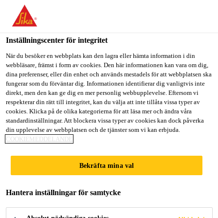
Välkommen till "Sika Sverige", du verkar befinna dig i "USA".
Välj nedan hur du vill fortsätta.
Inställningscenter för integritet
GÅ TILL
STANNA PÅ
VÄLJ LAND
När du besöker en webbplats kan den lagra eller hämta information i din
webbläsare, främst i form av cookies. Den här informationen kan vara om dig,
dina preferenser, eller din enhet och används mestadels för att webbplatsen ska
Sika Sverige
fungerar som du förväntar dig. Informationen identifierar dig vanligtvis inte
direkt, men den kan ge dig en mer personlig webbupplevelse. Eftersom vi
respekterar din rätt till integritet, kan du välja att inte tillåta vissa typer av
cookies. Klicka på de olika kategorierna för att läsa mer och ändra våra
standardinställningar. Att blockera vissa typer av cookies kan dock påverka
din upplevelse av webbplatsen och de tjänster som vi kan erbjuda.
AKRYLFOG
COOKIEMEDDELANDE
Bekräfta mina val
Hantera inställningar för samtycke