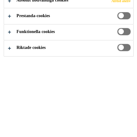
Absolut nödvändiga cookies
Alltid aktiv
Lösningar inom Bygg
Fog
Akrylfog
Prestanda-cookies
Funktionella cookies
Övermålningsbara
Riktade cookies
akrylfogmassor med
ljuddämpande egenskaper
Akrylfogmassa (latexfog) används vanligtvis inomhus.
Bland annat till att fylla eventuella ojämnheter eller
sprickor på t ex väggar eller golvlister. Förutom
kompabiliteten med många olika material så är
akrylfogmassor dessutom övermålningsbara. Våra