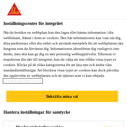
Välkommen till "Sika Sverige", du verkar befinna dig i "USA".
Välj nedan hur du vill fortsätta.
Inställningscenter för integritet
GÅ TILL
STANNA PÅ
VÄLJ LAND
När du besöker en webbplats kan den lagra eller hämta information i din
webbläsare, främst i form av cookies. Den här informationen kan vara om dig,
dina preferenser, eller din enhet och används mestadels för att webbplatsen ska
Sika Sverige
fungerar som du förväntar dig. Informationen identifierar dig vanligtvis inte
direkt, men den kan ge dig en mer personlig webbupplevelse. Eftersom vi
respekterar din rätt till integritet, kan du välja att inte tillåta vissa typer av
cookies. Klicka på de olika kategorierna för att läsa mer och ändra våra
standardinställningar. Att blockera vissa typer av cookies kan dock påverka
din upplevelse av webbplatsen och de tjänster som vi kan erbjuda.
JOBBA PÅ SIKA
COOKIEMEDDELANDE
Bekräfta mina val
Hantera inställningar för samtycke