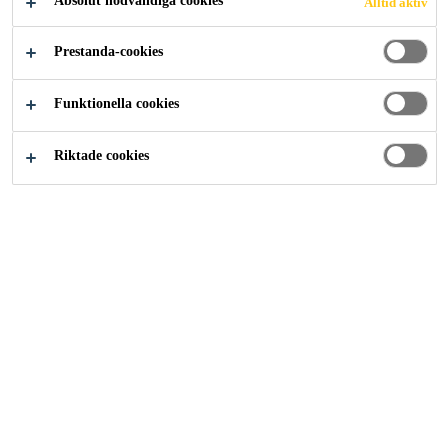
Absolut nödvändiga cookies
Alltid aktiv
Prestanda-cookies
Funktionella cookies
Riktade cookies
Sika MonoTop®-1010
Korrosionsskydd och vidhäftningsförbättrande slamma med
minskat koldioxidutsläpp
Sika MonoTop®-3020