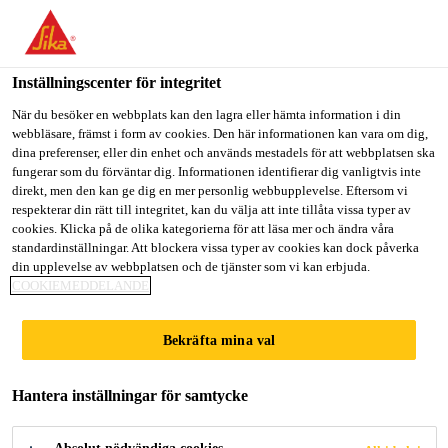
Välkommen till "Sika Sverige", du verkar befinna dig i "USA".
Välj nedan hur du vill fortsätta.
Inställningscenter för integritet
GÅ TILL
STANNA PÅ
VÄLJ LAND
När du besöker en webbplats kan den lagra eller hämta information i din
webbläsare, främst i form av cookies. Den här informationen kan vara om dig,
dina preferenser, eller din enhet och används mestadels för att webbplatsen ska
Sika Sverige
fungerar som du förväntar dig. Informationen identifierar dig vanligtvis inte
direkt, men den kan ge dig en mer personlig webbupplevelse. Eftersom vi
respekterar din rätt till integritet, kan du välja att inte tillåta vissa typer av
cookies. Klicka på de olika kategorierna för att läsa mer och ändra våra
PRODUCTS
standardinställningar. Att blockera vissa typer av cookies kan dock påverka
din upplevelse av webbplatsen och de tjänster som vi kan erbjuda.
COOKIEMEDDELANDE
Bekräfta mina val
Hantera inställningar för samtycke