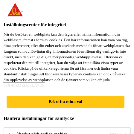
Välkommen till "Sika Sverige", du verkar befinna dig i "USA".
Välj nedan hur du vill fortsätta.
Inställningscenter för integritet
GÅ TILL
STANNA PÅ
VÄLJ LAND
När du besöker en webbplats kan den lagra eller hämta information i din
webbläsare, främst i form av cookies. Den här informationen kan vara om dig,
dina preferenser, eller din enhet och används mestadels för att webbplatsen ska
Sika Sverige
fungerar som du förväntar dig. Informationen identifierar dig vanligtvis inte
direkt, men den kan ge dig en mer personlig webbupplevelse. Eftersom vi
respekterar din rätt till integritet, kan du välja att inte tillåta vissa typer av
cookies. Klicka på de olika kategorierna för att läsa mer och ändra våra
standardinställningar. Att blockera vissa typer av cookies kan dock påverka
din upplevelse av webbplatsen och de tjänster som vi kan erbjuda.
INNOVATION
COOKIEMEDDELANDE
FÖR
Bekräfta mina val
OMVÄRLDEN
Hantera inställningar för samtycke