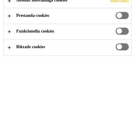
Absolut nödvändiga cookies
Alltid aktiv
Prestanda-cookies
Lösningar inom Industri
Utvalda innovationer
Funktionella cookies
Riktade cookies
Sika Industry är en teknikledare
inom elastisk bindning, industriella
tätningsmedel och akustiska
applikationer för produktion,
montering och reparation. Sedan
starten 1910 har Sika ständigt vuxit
till ett framgångsrikt globalt företag.
Sikas långa historia av innovation