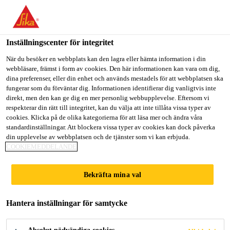
Välkommen till "Sika Sverige", du verkar befinna dig i "USA".
Välj nedan hur du vill fortsätta.
Inställningscenter för integritet
GÅ TILL
STANNA PÅ
VÄLJ LAND
När du besöker en webbplats kan den lagra eller hämta information i din
webbläsare, främst i form av cookies. Den här informationen kan vara om dig,
dina preferenser, eller din enhet och används mestadels för att webbplatsen ska
Sika Sverige
fungerar som du förväntar dig. Informationen identifierar dig vanligtvis inte
direkt, men den kan ge dig en mer personlig webbupplevelse. Eftersom vi
respekterar din rätt till integritet, kan du välja att inte tillåta vissa typer av
cookies. Klicka på de olika kategorierna för att läsa mer och ändra våra
SIKAS
standardinställningar. Att blockera vissa typer av cookies kan dock påverka
din upplevelse av webbplatsen och de tjänster som vi kan erbjuda.
COOKIEMEDDELANDE
INNOVATIONER
Bekräfta mina val
INOM BYGG OCH
Hantera inställningar för samtycke
INDUSTRI