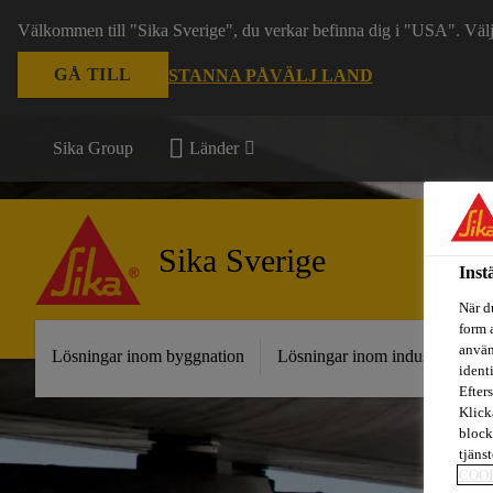
Välkommen till "Sika Sverige", du verkar befinna dig i "USA". Välj n
GÅ TILL
STANNA PÅ
VÄLJ LAND
Sika Group
Länder
Sika Sverige
Inst
När d
form 
använ
Lösningar inom byggnation
Lösningar inom industri
Fr
ident
Efters
Klick
block
tjäns
COO