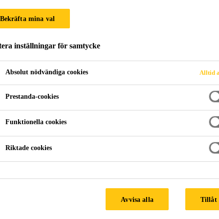
Bekräfta mina val
ONG
era inställningar för samtycke
Absolut nödvändiga cookies
Alltid 
Prestanda-cookies
Funktionella cookies
Riktade cookies
g till kunder som ständigt försöker att bygga bä
krav från beställare, regelverk och slutkunder bl
Avvisa alla
Tillåt
ina kunder och deras behov lika bra som du gör