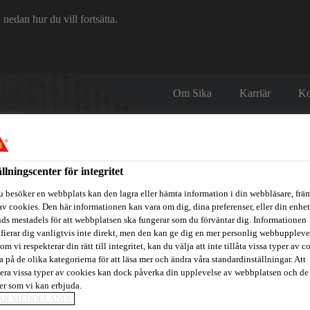
edan hur du vill fortsätta.
Om Sika
Karriär
Ko
ällningscenter för integritet
u besöker en webbplats kan den lagra eller hämta information i din webbläsare, främ
av cookies. Den här informationen kan vara om dig, dina preferenser, eller din enhe
ds mestadels för att webbplatsen ska fungerar som du förväntar dig. Informationen
itidsbåtar
Referenser
Teknisk Support
Föreskrivare / Arkite
ifierar dig vanligtvis inte direkt, men den kan ge dig en mer personlig webbuppleve
om vi respekterar din rätt till integritet, kan du välja att inte tillåta vissa typer av c
a på de olika kategorierna för att läsa mer och ändra våra standardinställningar. Att
era vissa typer av cookies kan dock påverka din upplevelse av webbplatsen och de
ter som vi kan erbjuda.
KIEMEDDELANDE