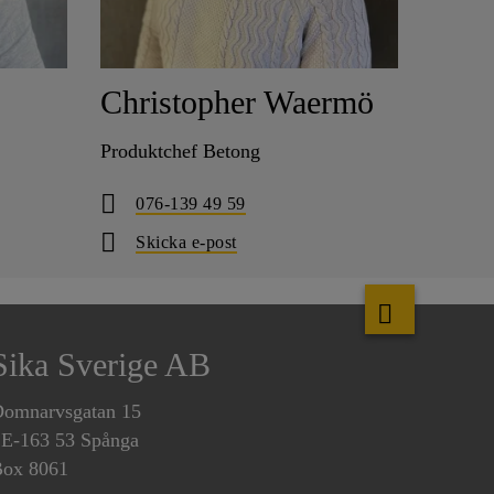
Christopher Waermö
Produktchef Betong
076-139 49 59
Skicka e-post
Sika Sverige AB
omnarvsgatan 15
E-163 53 Spånga
ox 8061