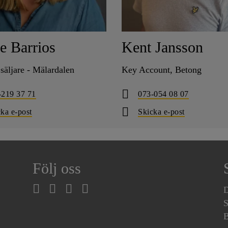
e Barrios
Kent Jansson
säljare - Mälardalen
Key Account, Betong
-219 37 71
073-054 08 07
ka e-post
Skicka e-post
Följ oss
D
S
B