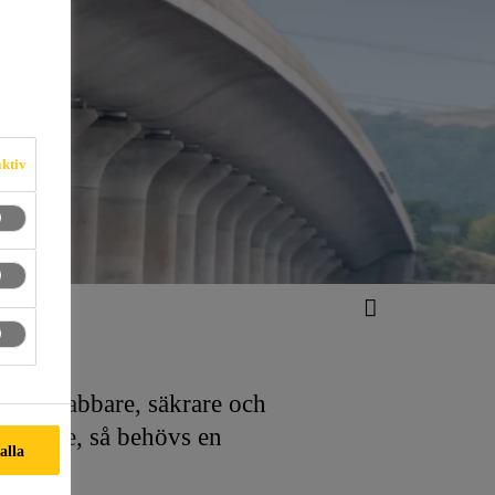
aktiv
ttre, snabbare, säkrare och
ir högre, så behövs en
 alla
.