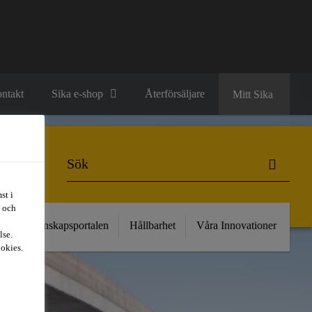
ntakt
Sika e-shop
Återförsäljare
Mitt Sika
st i
t och
kt
Kunskapsportalen
Hållbarhet
Våra Innovationer
lse.
ookies.