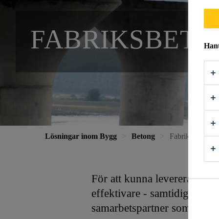
FABRIKSBET
Hant
Lösningar inom Bygg
Betong
Fabriksbetong
För att kunna leverera beton
effektivare - samtidigt som 
samarbetspartner som kan d