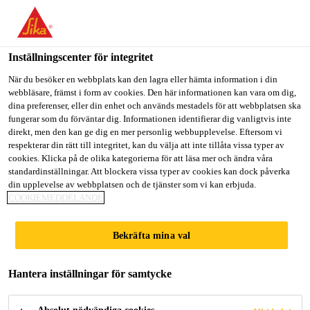
Välkommen till "Sika Sverige", du verkar befinna dig i "USA".
Välj nedan hur du vill fortsätta.
Inställningscenter för integritet
GÅ TILL
STANNA PÅ
VÄLJ LAND
När du besöker en webbplats kan den lagra eller hämta information i din
webbläsare, främst i form av cookies. Den här informationen kan vara om dig,
dina preferenser, eller din enhet och används mestadels för att webbplatsen ska
Sika Sverige
fungerar som du förväntar dig. Informationen identifierar dig vanligtvis inte
direkt, men den kan ge dig en mer personlig webbupplevelse. Eftersom vi
respekterar din rätt till integritet, kan du välja att inte tillåta vissa typer av
cookies. Klicka på de olika kategorierna för att läsa mer och ändra våra
LIMFOGAR SOM
standardinställningar. Att blockera vissa typer av cookies kan dock påverka
din upplevelse av webbplatsen och de tjänster som vi kan erbjuda.
COOKIEMEDDELANDE
KLARAR BÅTLIV
Bekräfta mina val
Hantera inställningar för samtycke