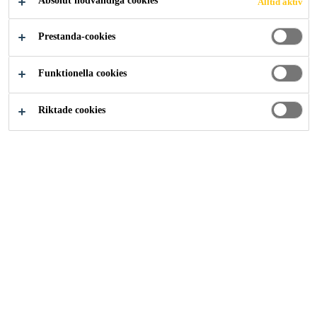
Absolut nödvändiga cookies
Alltid aktiv
Fritidsbåtar
Limning
Prestanda-cookies
Funktionella cookies
Sikaflex: optimalt lim för
Riktade cookies
limning i marin miljö för
din båt
Sikaflex® har länge varit synonymt
med säkra, täta och hållfasta
infästningar i båtar och marin miljö.
Många båttillverkare har länge
använt Sikaflex® i sitt båtbyggande
på grund av kvalitén och