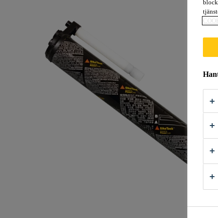
block
tjäns
COO
Hant