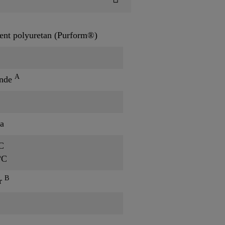
nt polyuretan (Purform®)
A
ande
a
C
°C
B
er