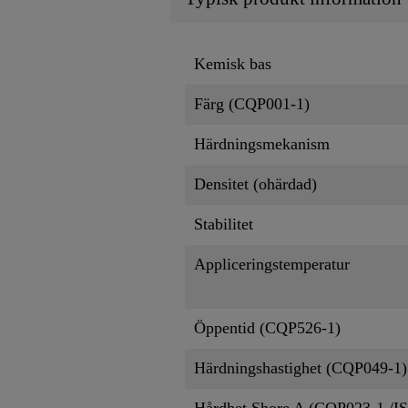
Kemisk bas
Färg (CQP001-1)
Härdningsmekanism
Densitet (ohärdad)
Stabilitet
Appliceringstemperatur
Öppentid (CQP526-1)
Härdningshastighet (CQP049-1)
Hårdhet Shore A (CQP023-1 /I