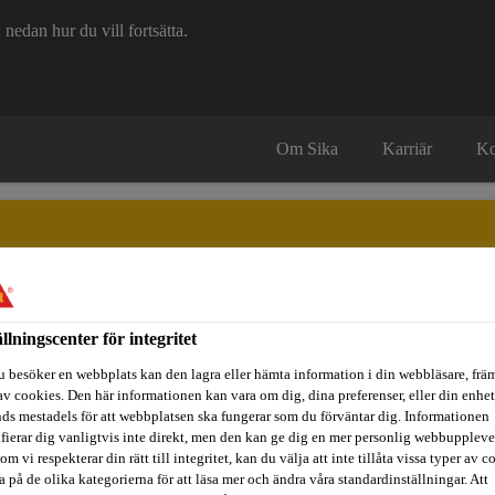
edan hur du vill fortsätta.
Om Sika
Karriär
Ko
ällningscenter för integritet
itidsbåtar
Referenser
Teknisk Support
Föreskrivare / Arkite
u besöker en webbplats kan den lagra eller hämta information i din webbläsare, främ
av cookies. Den här informationen kan vara om dig, dina preferenser, eller din enhe
ds mestadels för att webbplatsen ska fungerar som du förväntar dig. Informationen
ifierar dig vanligtvis inte direkt, men den kan ge dig en mer personlig webbuppleve
lglasbyte
Lim
SikaTack® ELITE (Purform®)
om vi respekterar din rätt till integritet, kan du välja att inte tillåta vissa typer av c
a på de olika kategorierna för att läsa mer och ändra våra standardinställningar. Att