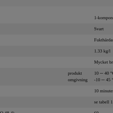
1-kompone
Svart
Fukthärd
1.33 kg/l
Mycket br
produkt
10 ─ 40 °
omgivning
-10 ─ 45 
10 minut
se tabell 1
SO 48-4)
60