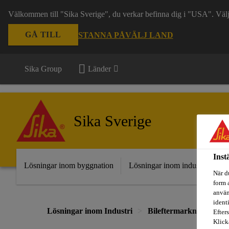
Välkommen till "Sika Sverige", du verkar befinna dig i "USA". Välj n
GÅ TILL
STANNA PÅ
VÄLJ LAND
Sika Group
Länder
Sika Sverige
Inst
Lösningar inom byggnation
Lösningar inom industri
Fr
När d
form 
använ
ident
Lösningar inom Industri
Bileftermarknad
Bi
Efters
Klick