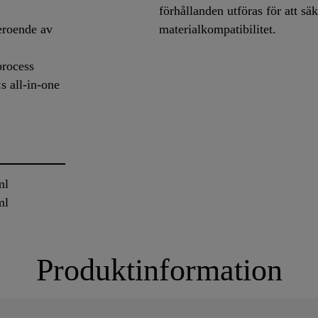
förhållanden utföras för att sä
eroende av
materialkompatibilitet.
process
s all-in-one
ml
ml
Produktinformation