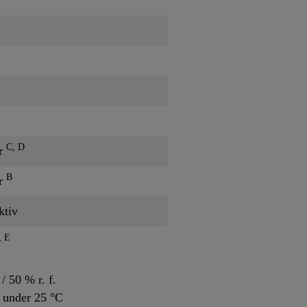
C, D
er
B
er
ktiv
E
r
/ 50 % r. f.
 under 25 °C