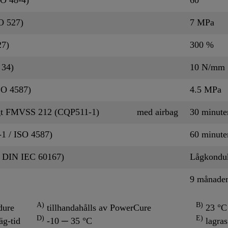
O 527)
7 MPa
27)
300 %
 34)
10 N/mm
SO 4587)
4.5 MPa
ligt FMVSS 212 (CQP511-1)
med airbag
30 minut
1 / ISO 4587)
60 minut
/ DIN IEC 60167)
Lågkondu
9 månade
A)
B)
dure
tillhandahålls av PowerCure
23 °C 
D)
E)
äg-tid
-10 ─ 35 °C
lagras