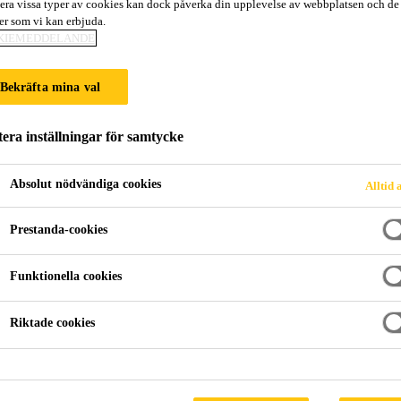
era vissa typer av cookies kan dock påverka din upplevelse av webbplatsen och de
SikaTack® ELIT
ter som vi kan erbjuda.
KIEMEDDELANDE
Framtagen för Sika PowerCure – högsta pre
Bekräfta mina val
SikaTack® ELITE (Purform®) är baserad på Purform
era inställningar för samtycke
än 0,1 % monomer diisocyanat för bättre hälsoskydd och arbetssä
(Purform®) erbjuder 30 minuters minsta Kör-iväg-tid
Absolut nödvändiga cookies
Alltid 
minuter. Den appliceras med Sika PowerCure utrustni
Läs mer +
användning och användning i verkstäder.
Prestanda-cookies
Mindre än 0,1 % monomer diisocyanat för bättre h
Funktionella cookies
30 min minsta Kör-iväg-tid, enligt FMVSS 212 / 9
Riktade cookies
Tillåter snabb, säker ADAS kalibrering