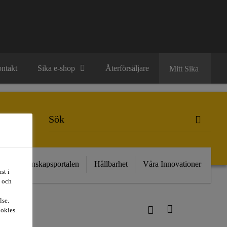
ntakt
Sika e-shop
Återförsäljare
Mitt Sika
kt
Kunskapsportalen
Hållbarhet
Våra Innovationer
st i
t och
lse.
ookies.