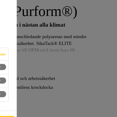
E (Purform®)
standa i nästan alla klimat
®, en branschledande polyuretan med mindre
kerhet. SikaTack® ELITE
 och härdar till OEM-nivå inom bara 60
aktiv
ng och kan användas året runt för både mobil
SikaTack® ELITE (Purform®) har testats enligt FMVSS 212 med 95:e percentilens krockdockor.
älsoskydd och arbetssäkerhet
5:e percentilens krockdocka