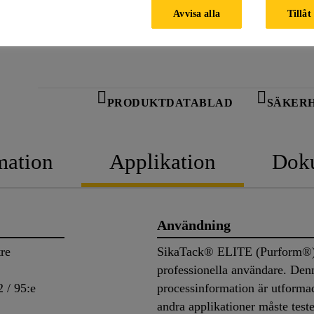
Avvisa alla
Tillåt
PRODUKTDATABLAD
SÄKER
mation
Applikation
Dok
Användning
re
SikaTack® ELITE (Purform®) ä
professionella användare. Den
 / 95:e
processinformation är utformad
andra applikationer måste test