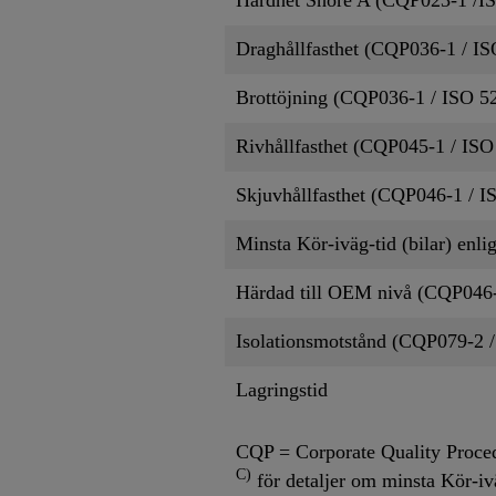
Draghållfasthet (CQP036-1 / IS
Brottöjning (CQP036-1 / ISO 5
Rivhållfasthet (CQP045-1 / ISO
Skjuvhållfasthet (CQP046-1 / I
Minsta Kör-iväg-tid (bilar) en
Härdad till OEM nivå (CQP046-
Isolationsmotstånd (CQP079-2 
Lagringstid
CQP = Corporate Quality Proce
C)
för detaljer om minsta Kör-iv