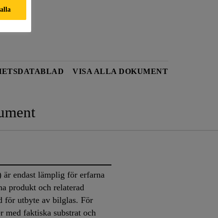
 alla
HETSDATABLAD
VISA ALLA DOKUMENT
ument
r endast lämplig för erfarna
na produkt och relaterad
 för utbyte av bilglas. För
er med faktiska substrat och