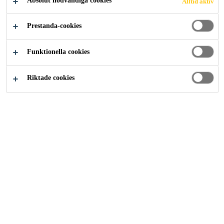
Absolut nödvändiga cookies
Alltid aktiv
Lösningar inom Bygg
...
DP30
Prestanda-cookies
Funktionella cookies
Riktade cookies
Sika® Ucrete® DP30 4 mm
Kraftigt, 4 mm polyuretangolvsystem med en mycket
väldefinierad profil
Sika® Ucrete® DP30 Gloss 4 mm
Kraftigt, glansigt, 4 mm polyuretangolvsystem med en mycket
väldefinierad profil