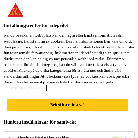
Välkommen till "Sika Sverige", du verkar befinna dig i "USA".
Välj nedan hur du vill fortsätta.
Inställningscenter för integritet
GÅ TILL
STANNA PÅ
VÄLJ LAND
När du besöker en webbplats kan den lagra eller hämta information i din
webbläsare, främst i form av cookies. Den här informationen kan vara om dig,
dina preferenser, eller din enhet och används mestadels för att webbplatsen ska
Sika Sverige
fungerar som du förväntar dig. Informationen identifierar dig vanligtvis inte
direkt, men den kan ge dig en mer personlig webbupplevelse. Eftersom vi
respekterar din rätt till integritet, kan du välja att inte tillåta vissa typer av
cookies. Klicka på de olika kategorierna för att läsa mer och ändra våra
DP30
standardinställningar. Att blockera vissa typer av cookies kan dock påverka
din upplevelse av webbplatsen och de tjänster som vi kan erbjuda.
COOKIEMEDDELANDE
Bekräfta mina val
Hantera inställningar för samtycke