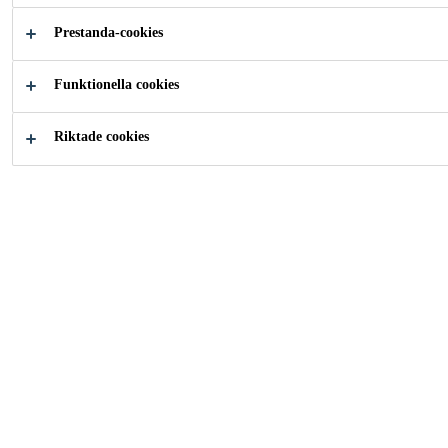
Lätt att applicera
Prestanda-cookies
Har en utmärkt vidhäftning på gips och betong
Funktionella cookies
Riktade cookies