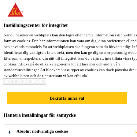
Välkommen till "Sika Sverige", du verkar befinna dig i "USA". Väl
hur du vill fortsätta.
Inställningscenter för integritet
GÅ TILL
STANNA PÅ
VÄLJ LAND
Lösningar inom Bygg
Väggspackel
Sika® Filler-107
När du besöker en webbplats kan den lagra eller hämta information i din webbläsa
form av cookies. Den här informationen kan vara om dig, dina preferenser, eller d
och används mestadels för att webbplatsen ska fungerar som du förväntar dig. I
Sika Sverige
identifierar dig vanligtvis inte direkt, men den kan ge dig en mer personlig web
Eftersom vi respekterar din rätt till integritet, kan du välja att inte tillåta vissa ty
cookies. Klicka på de olika kategorierna för att läsa mer och ändra våra
Sika® Filler-107
standardinställningar. Att blockera vissa typer av cookies kan dock påverka din 
av webbplatsen och de tjänster som vi kan erbjuda.
COOKIEMEDDELANDE
Lättspackel - Våtrum
Bekräfta mina val
Sika® Filler-107 Wetroom är ett vattenburet
allroundspackel lämplig för våtrum.
Hantera inställningar för samtycke
Klar att använda, ingen blandning krävs
Absolut nödvändiga cookies
A