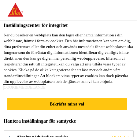
Välkommen till "Sika Sverige", du verkar befinna dig i "USA".
Välj nedan hur du vill fortsätta.
Inställningscenter för integritet
GÅ TILL
STANNA PÅ
VÄLJ LAND
När du besöker en webbplats kan den lagra eller hämta information i din
webbläsare, främst i form av cookies. Den här informationen kan vara om dig,
dina preferenser, eller din enhet och används mestadels för att webbplatsen ska
Sika Sverige
fungerar som du förväntar dig. Informationen identifierar dig vanligtvis inte
direkt, men den kan ge dig en mer personlig webbupplevelse. Eftersom vi
respekterar din rätt till integritet, kan du välja att inte tillåta vissa typer av
cookies. Klicka på de olika kategorierna för att läsa mer och ändra våra
DANIEL JONSSON
standardinställningar. Att blockera vissa typer av cookies kan dock påverka
din upplevelse av webbplatsen och de tjänster som vi kan erbjuda.
COOKIEMEDDELANDE
NY VD PÅ SIKA
Bekräfta mina val
SVERIGE
Hantera inställningar för samtycke