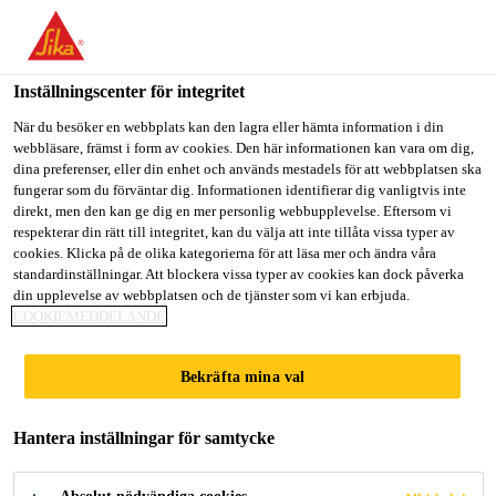
Välkommen till "Sika Sverige", du verkar befinna dig i "USA".
Välj nedan hur du vill fortsätta.
Inställningscenter för integritet
GÅ TILL
STANNA PÅ
VÄLJ LAND
När du besöker en webbplats kan den lagra eller hämta information i din
webbläsare, främst i form av cookies. Den här informationen kan vara om dig,
dina preferenser, eller din enhet och används mestadels för att webbplatsen ska
Sika Sverige
fungerar som du förväntar dig. Informationen identifierar dig vanligtvis inte
direkt, men den kan ge dig en mer personlig webbupplevelse. Eftersom vi
respekterar din rätt till integritet, kan du välja att inte tillåta vissa typer av
cookies. Klicka på de olika kategorierna för att läsa mer och ändra våra
standardinställningar. Att blockera vissa typer av cookies kan dock påverka
din upplevelse av webbplatsen och de tjänster som vi kan erbjuda.
SIKA STÄDAR
COOKIEMEDDELANDE
SVERIGE
Bekräfta mina val
Hantera inställningar för samtycke