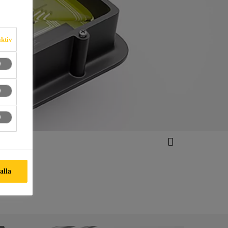
EM
aktiv
 alla