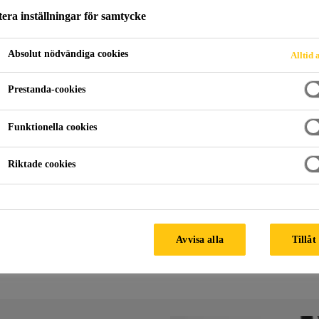
era inställningar för samtycke
LYURETANSYST
Absolut nödvändiga cookies
Alltid 
Prestanda-cookies
Funktionella cookies
Riktade cookies
Elektronisk ingjutning och gjutning
Flexibla polyuretansystem
Avvisa alla
Tillåt
nic components