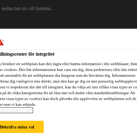
edan hur du vill fortsätta.
Om Sika
Karriär
Ko
ällningscenter för integritet
u besöker en webbplats kan den lagra eller hämta information i din webbläsare, främ
av cookies. Den här informationen kan vara om dig, dina preferenser, eller din enhe
ds mestadels för att webbplatsen ska fungerar som du förväntar dig. Informationen
ifierar dig vanligtvis inte direkt, men den kan ge dig en mer personlig webbuppleve
om vi respekterar din rätt till integritet, kan du välja att inte tillåta vissa typer av c
a på de olika kategorierna för att läsa mer och ändra våra standardinställningar. Att
era vissa typer av cookies kan dock påverka din upplevelse av webbplatsen och de
itidsbåtar
Referenser
Teknisk Support
Föreskrivare / Arkite
ter som vi kan erbjuda.
KIEMEDDELANDE
Bekräfta mina val