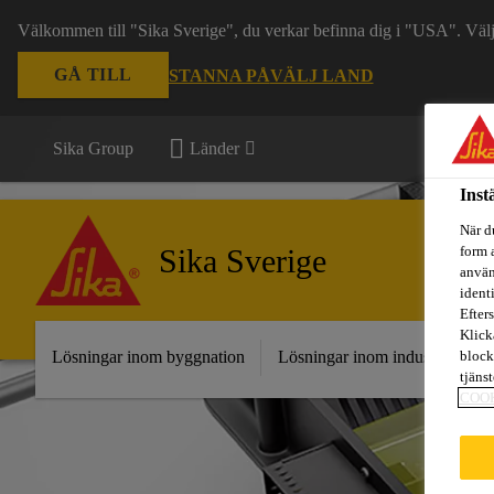
Välkommen till "Sika Sverige", du verkar befinna dig i "USA". Välj n
GÅ TILL
STANNA PÅ
VÄLJ LAND
Sika Group
Länder
Inst
När d
Sika Sverige
form 
använ
ident
Efters
Klick
block
Lösningar inom byggnation
Lösningar inom industri
Fr
tjäns
COO