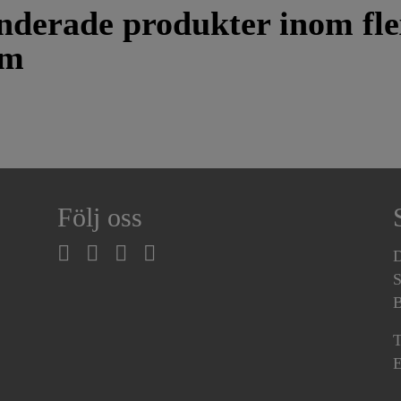
derade produkter inom fle
em
Följ oss
D
S
B
T
E