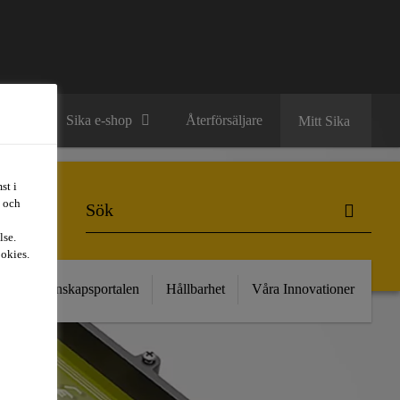
ntakt
Sika e-shop
Återförsäljare
Mitt Sika
st i
t och
lse.
ookies.
kt
Kunskapsportalen
Hållbarhet
Våra Innovationer