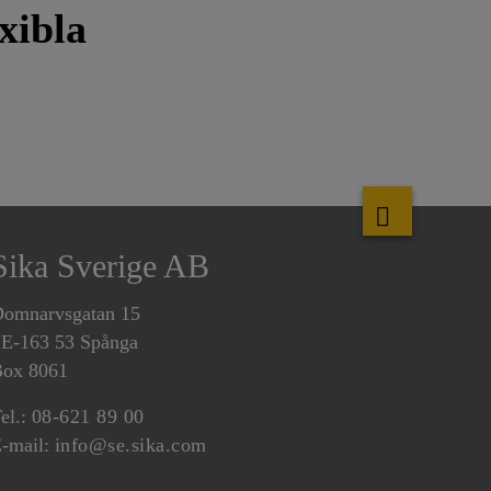
xibla
Sika Sverige AB
omnarvsgatan 15
E-163 53 Spånga
ox 8061
el.:
08-621 89 00
-mail:
info@se.sika.com