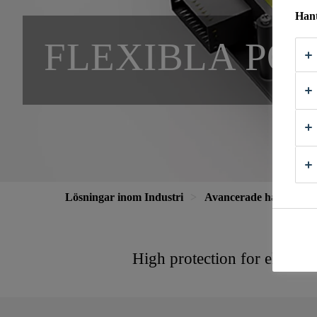
Hant
FLEXIBLA PO
Lösningar inom Industri
Avancerade hartser
High protection for electro