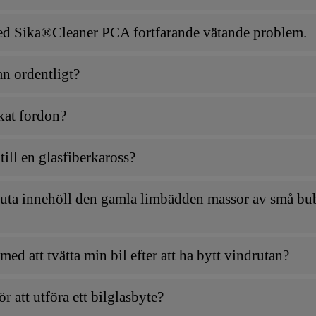
med Sika®Cleaner PCA fortfarande vätande problem.
an ordentligt?
kat fordon?
ill en glasfiberkaross?
ndruta innehöll den gamla limbädden massor av små bu
ed att tvätta min bil efter att ha bytt vindrutan?
 att utföra ett bilglasbyte?