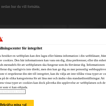
edan hur du vill fortsätta.
Om Sika
Karriär
Ko
ällningscenter för integritet
u besöker en webbplats kan den lagra eller hämta information i din webbläsare, främ
av cookies. Den här informationen kan vara om dig, dina preferenser, eller din enhe
ds mestadels för att webbplatsen ska fungerar som du förväntar dig. Informationen
ifierar dig vanligtvis inte direkt, men den kan ge dig en mer personlig webbuppleve
om vi respekterar din rätt till integritet, kan du välja att inte tillåta vissa typer av c
itidsbåtar
Referenser
Teknisk Support
Föreskrivare / Arkite
a på de olika kategorierna för att läsa mer och ändra våra standardinställningar. Att
era vissa typer av cookies kan dock påverka din upplevelse av webbplatsen och de
ter som vi kan erbjuda.
KIEMEDDELANDE
Bekräfta mina val