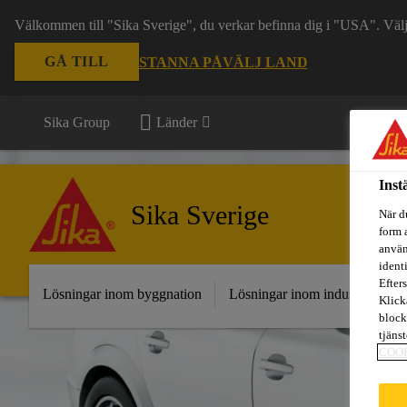
Välkommen till "Sika Sverige", du verkar befinna dig i "USA". Välj n
GÅ TILL
STANNA PÅ
VÄLJ LAND
Sika Group
Länder
Inst
Sika Sverige
När d
form 
använ
ident
Efters
Lösningar inom byggnation
Lösningar inom industri
Fr
Klick
block
tjäns
COO