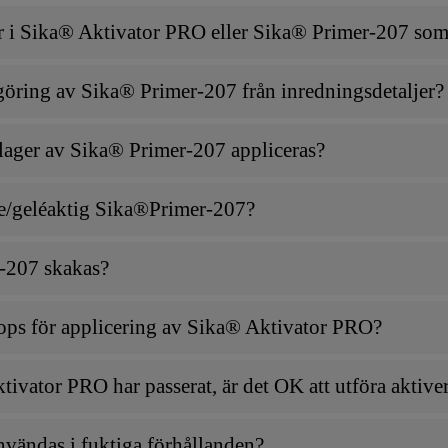
 i Sika® Aktivator PRO eller Sika® Primer-207 som
göring av Sika® Primer-207 från inredningsdetaljer?
 lager av Sika® Primer-207 appliceras?
de/geléaktig Sika®Primer-207?
-207 skakas?
ops för applicering av Sika® Aktivator PRO?
vator PRO har passerat, är det OK att utföra aktiver
vändas i fuktiga förhållanden?