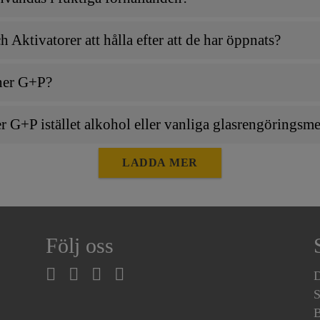
Aktivatorer att hålla efter att de har öppnats?
ner G+P?
 G+P istället alkohol eller vanliga glasrengöringsm
LADDA MER
Följ oss
D
S
B