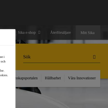
ntakt
Sika e-shop
Återförsäljare
Mitt Sika
st i
t och
lse.
ookies.
kt
Kunskapsportalen
Hållbarhet
Våra Innovationer