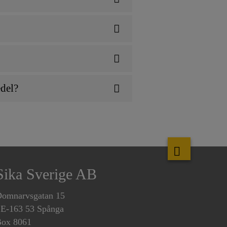
edel?
Sika Sverige AB
omnarvsgatan 15
E-163 53 Spånga
ox 8061