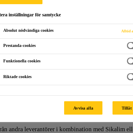
era inställningar för samtycke
SVAR OM BILGL
Absolut nödvändiga cookies
Alltid 
Prestanda-cookies
Funktionella cookies
Riktade cookies
lglasbyte
Frågor och svar om bilglasbyte
Avvisa alla
Tillåt
iden för Sika®Primer-207
rån andra leverantörer i kombination med Sikalim ell