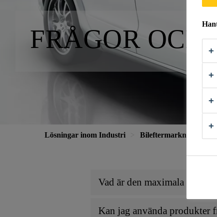
Hant
FRÅGOR OCH 
Lösningar inom Industri
Bileftermarknad
Bi
Vad är den maximala öppent
Kan jag använda produkter f