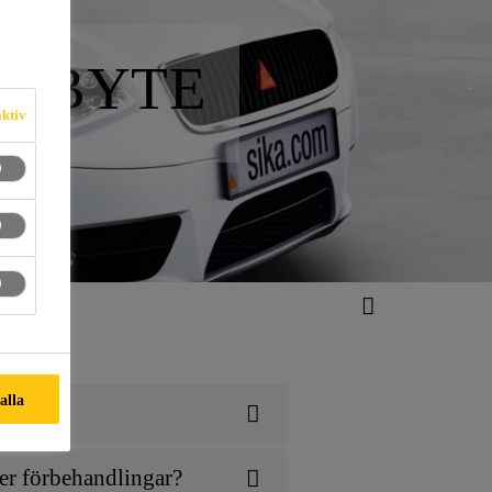
ASBYTE
aktiv
 alla
er förbehandlingar?