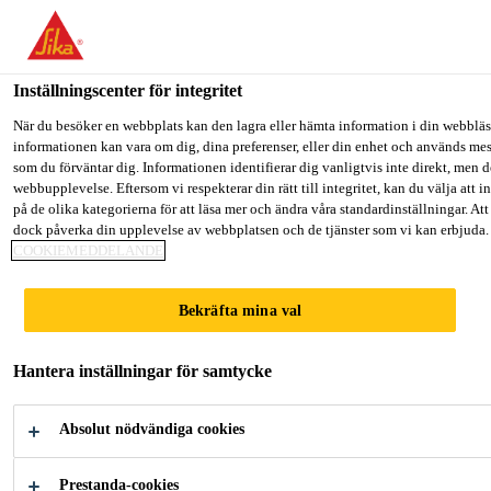
Välkommen till "Sika Sverige", du verkar befinna dig i "USA". Välj n
GÅ TILL
STANNA PÅ
VÄLJ LAND
Inställningscenter för integritet
Lösningar inom Industri
...
SikaPower®-4720
När du besöker en webbplats kan den lagra eller hämta information i din webbläsa
informationen kan vara om dig, dina preferenser, eller din enhet och används mes
Sika Sverige
som du förväntar dig. Informationen identifierar dig vanligtvis inte direkt, men 
webbupplevelse. Eftersom vi respekterar din rätt till integritet, kan du välja att in
på de olika kategorierna för att läsa mer och ändra våra standardinställningar. At
dock påverka din upplevelse av webbplatsen och de tjänster som vi kan erbjuda.
SikaPower®-4720
COOKIEMEDDELANDE
2-komponent panellim med hög styrka
Bekräfta mina val
SikaPower®-4720 är ett 2-komponent höghållfast
Hantera inställningar för samtycke
epoxilim med mycket goda vidhäftningsegenskaper
på en mängd olika underlag. Det är speciellt
Absolut nödvändiga cookies
utformat för limning av metall och kompositpaneler.
Läs mer +
Glaspärlorna garanterar en jämn och optimal
Prestanda-cookies