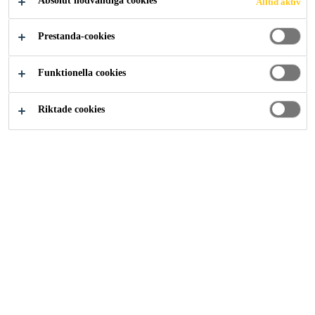
Absolut nödvändiga cookies
Alltid aktiv
Lösningar inom Industri
...
Underredsmassa
Prestanda-cookies
Funktionella cookies
Riktade cookies
Sikagard®-6060 S
Bitumenbaserad underredsmassa i sprayförpackning
Kontakt
Beställa varor
Teknisk support