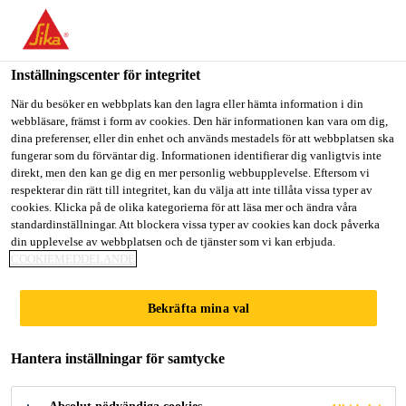
Välkommen till "Sika Sverige", du verkar befinna dig i "USA".
Välj nedan hur du vill fortsätta.
Inställningscenter för integritet
GÅ TILL
STANNA PÅ
VÄLJ LAND
När du besöker en webbplats kan den lagra eller hämta information i din
webbläsare, främst i form av cookies. Den här informationen kan vara om dig,
dina preferenser, eller din enhet och används mestadels för att webbplatsen ska
Sika Sverige
fungerar som du förväntar dig. Informationen identifierar dig vanligtvis inte
direkt, men den kan ge dig en mer personlig webbupplevelse. Eftersom vi
respekterar din rätt till integritet, kan du välja att inte tillåta vissa typer av
cookies. Klicka på de olika kategorierna för att läsa mer och ändra våra
UNDERREDSMASS
standardinställningar. Att blockera vissa typer av cookies kan dock påverka
din upplevelse av webbplatsen och de tjänster som vi kan erbjuda.
COOKIEMEDDELANDE
A
Bekräfta mina val
Hantera inställningar för samtycke