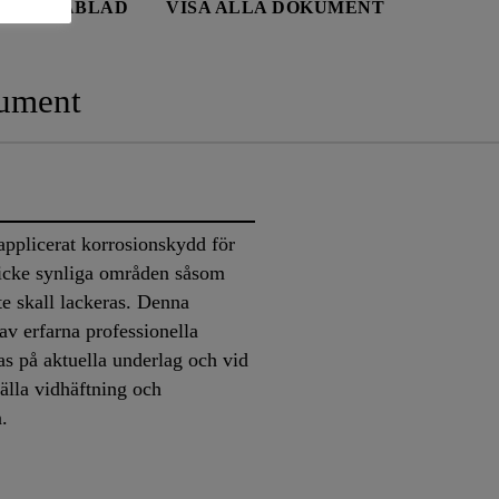
KTDATABLAD
VISA ALLA DOKUMENT
ument
applicerat korrosionskydd för
 icke synliga områden såsom
te skall lackeras. Denna
av erfarna professionella
as på aktuella underlag och vid
tälla vidhäftning och
en.