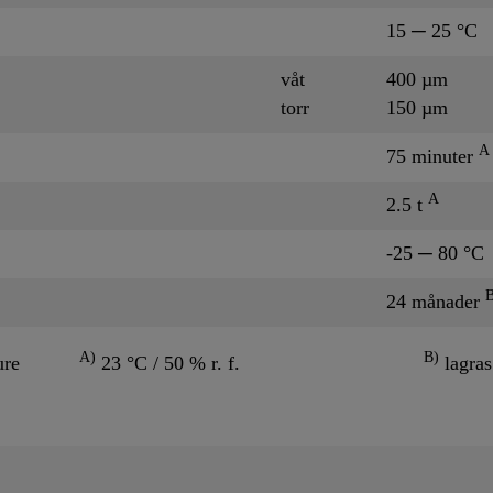
15 ─ 25 °C
våt
400 µm
torr
150 µm
A
75 minuter
A
2.5 t
-25 ─ 80 °C
24 månader
A)
B)
ure
23 °C / 50 % r. f.
lagras