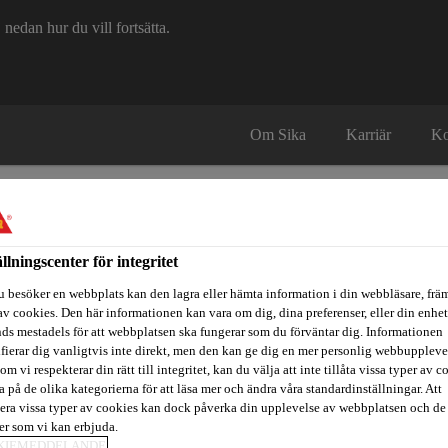
edan hur du vill fortsätta.
Om Sika
Karriär
Ko
ällningscenter för integritet
u besöker en webbplats kan den lagra eller hämta information i din webbläsare, främ
av cookies. Den här informationen kan vara om dig, dina preferenser, eller din enhe
itidsbåtar
Referenser
Teknisk Support
Föreskrivare / Arkite
ds mestadels för att webbplatsen ska fungerar som du förväntar dig. Informationen
ifierar dig vanligtvis inte direkt, men den kan ge dig en mer personlig webbuppleve
om vi respekterar din rätt till integritet, kan du välja att inte tillåta vissa typer av c
a på de olika kategorierna för att läsa mer och ändra våra standardinställningar. Att
era vissa typer av cookies kan dock påverka din upplevelse av webbplatsen och de
yddsbeläggningar
Underredsmassa
Sikagard®-6060 S
ter som vi kan erbjuda.
KIEMEDDELANDE