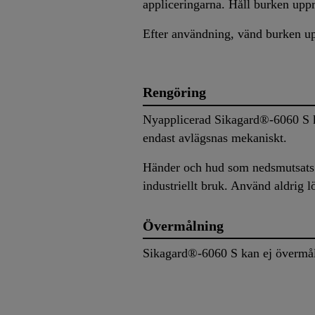
appliceringarna. Håll burken uppr
Efter användning, vänd burken upp
Rengöring
Nyapplicerad Sikagard®-6060 S k
endast avlägsnas mekaniskt.
Händer och hud som nedsmutsats 
industriellt bruk. Använd aldrig 
Övermålning
Sikagard®-6060 S kan ej övermål