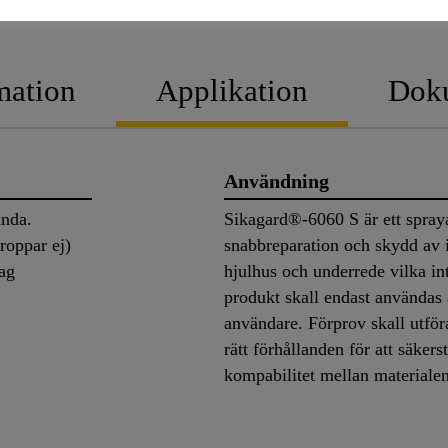
PRODU
mation
Applikation
Dok
Användning
ända.
Sikagard®-6060 S är ett spray
roppar ej)
snabbreparation och skydd av
lag
hjulhus och underrede vilka in
produkt skall endast användas 
användare. Förprov skall utför
rätt förhållanden för att säkers
kompabilitet mellan material