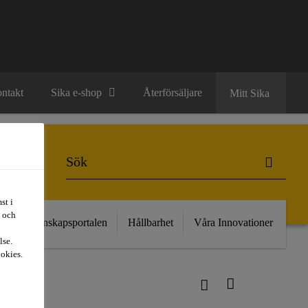
ntakt
Sika e-shop
Återförsäljare
Mitt Sika
st i
t och
kt
Kunskapsportalen
Hållbarhet
Våra Innovationer
lse.
ookies.