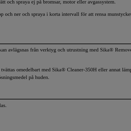
ätt och spraya ej på bromsar, motor eller avgassystem.
 och ner och spraya i korta intervall för att rensa munstycke
an avlägsnas från verktyg och utrustning med Sika® Remove
tvättas omedelbart med Sika® Cleaner-350H eller annat lämp
lösningsmedel på huden.
as.