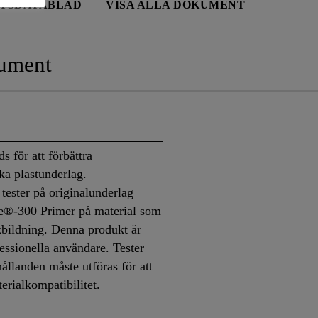
TSDATABLAD
VISA ALLA DOKUMENT
ument
 för att förbättra
ka plastunderlag.
 tester på originalunderlag
e®-300 Primer på material som
kbildning. Denna produkt är
fessionella användare. Tester
ållanden måste utföras för att
terialkompatibilitet.