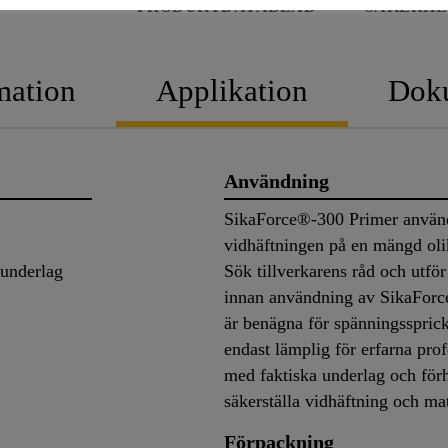
PRODUKTDATABLAD
SÄKERHE
mation
Applikation
Dok
Användning
SikaForce®-300 Primer används
vidhäftningen på en mängd oli
tunderlag
Sök tillverkarens råd och utför
innan användning av SikaForc
är benägna för spänningsspric
endast lämplig för erfarna pro
med faktiska underlag och förh
säkerställa vidhäftning och ma
Förpackning