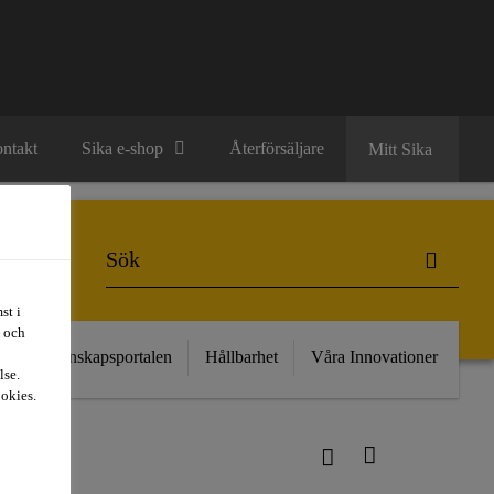
ntakt
Sika e-shop
Återförsäljare
Mitt Sika
st i
t och
kt
Kunskapsportalen
Hållbarhet
Våra Innovationer
lse.
ookies.