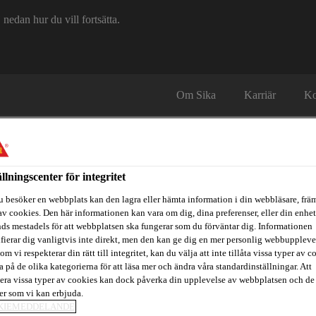
edan hur du vill fortsätta.
Om Sika
Karriär
Ko
ällningscenter för integritet
u besöker en webbplats kan den lagra eller hämta information i din webbläsare, främ
av cookies. Den här informationen kan vara om dig, dina preferenser, eller din enhe
ds mestadels för att webbplatsen ska fungerar som du förväntar dig. Informationen
itidsbåtar
Referenser
Teknisk Support
Föreskrivare / Arkite
ifierar dig vanligtvis inte direkt, men den kan ge dig en mer personlig webbuppleve
om vi respekterar din rätt till integritet, kan du välja att inte tillåta vissa typer av c
a på de olika kategorierna för att läsa mer och ändra våra standardinställningar. Att
era vissa typer av cookies kan dock påverka din upplevelse av webbplatsen och de
parationer av plast
SikaForce®-300 Primer
ter som vi kan erbjuda.
KIEMEDDELANDE