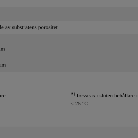
e av substratens porositet
um
um
A)
ure
förvaras i sluten behållare i
≤ 25 °C