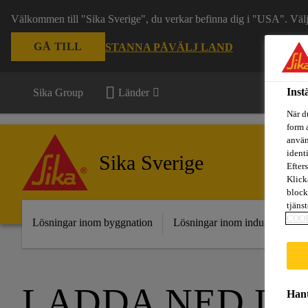
Välkommen till "Sika Sverige", du verkar befinna dig i "USA". Välj n
GÅ TILL
STANNA PÅ
VÄLJ LAND
Inst
Sika Group
Länder
När d
form 
använ
ident
Sika Sverige
Efters
Klick
block
tjäns
COO
Lösningar inom byggnation
Lösningar inom industri
Fr
LADDA NED D
Hant