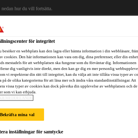
edan hur du vill fortsätta.
ällningscenter för integritet
Om Sika
Karriär
Ko
u besöker en webbplats kan den lagra eller hämta information i din webbläsare, främ
av cookies. Den här informationen kan vara om dig, dina preferenser, eller din enhe
ds mestadels för att webbplatsen ska fungerar som du förväntar dig. Informationen
ifierar dig vanligtvis inte direkt, men den kan ge dig en mer personlig webbuppleve
om vi respekterar din rätt till integritet, kan du välja att inte tillåta vissa typer av c
a på de olika kategorierna för att läsa mer och ändra våra standardinställningar. Att
era vissa typer av cookies kan dock påverka din upplevelse av webbplatsen och de
ter som vi kan erbjuda.
KIEMEDDELANDE
itidsbåtar
Referenser
Teknisk Support
Föreskrivare / Arkite
Bekräfta mina val
OKUMENT
era inställningar för samtycke