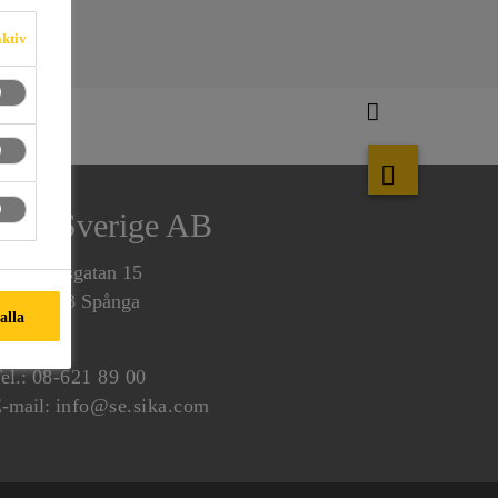
aktiv
Sika Sverige AB
omnarvsgatan 15
E-163 53 Spånga
 alla
ox 8061
el.:
08-621 89 00
-mail:
info@se.sika.com