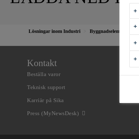
Lösningar inom Industri
Byggnadselement
D
Kontakt
Beställa varor
Teknisk support
Karriär på Sika
Press (MyNewsDesk)