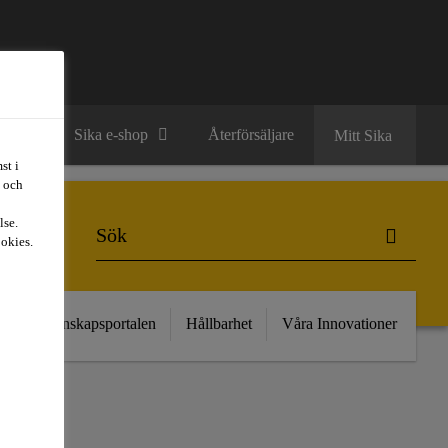
ntakt
Sika e-shop
Återförsäljare
Mitt Sika
st i
t och
lse.
ookies.
kt
Kunskapsportalen
Hållbarhet
Våra Innovationer