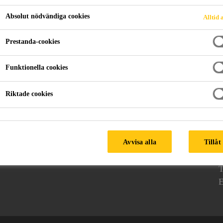
Absolut nödvändiga cookies
Alltid 
Prestanda-cookies
örrar
Funktionella cookies
Riktade cookies
Följ oss
D
S
Avvisa alla
Tillåt
B
T
E