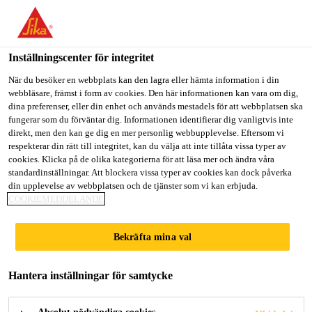
Välkommen till "Sika Sverige", du verkar befinna dig i "USA".
Välj nedan hur du vill fortsätta.
Inställningscenter för integritet
GÅ TILL
STANNA PÅ
VÄLJ LAND
När du besöker en webbplats kan den lagra eller hämta information i din
webbläsare, främst i form av cookies. Den här informationen kan vara om dig,
dina preferenser, eller din enhet och används mestadels för att webbplatsen ska
Sika Sverige
fungerar som du förväntar dig. Informationen identifierar dig vanligtvis inte
direkt, men den kan ge dig en mer personlig webbupplevelse. Eftersom vi
respekterar din rätt till integritet, kan du välja att inte tillåta vissa typer av
cookies. Klicka på de olika kategorierna för att läsa mer och ändra våra
ARKITEKTONISK
standardinställningar. Att blockera vissa typer av cookies kan dock påverka
din upplevelse av webbplatsen och de tjänster som vi kan erbjuda.
COOKIEMEDDELANDE
HANDBOK
Bekräfta mina val
Hantera inställningar för samtycke