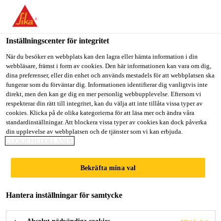
Välkommen till "Sika Sverige", du verkar befinna dig i "USA".
Välj nedan hur du vill fortsätta.
Inställningscenter för integritet
GÅ TILL
STANNA PÅ
VÄLJ LAND
När du besöker en webbplats kan den lagra eller hämta information i din
webbläsare, främst i form av cookies. Den här informationen kan vara om dig,
dina preferenser, eller din enhet och används mestadels för att webbplatsen ska
Sika Sverige
fungerar som du förväntar dig. Informationen identifierar dig vanligtvis inte
direkt, men den kan ge dig en mer personlig webbupplevelse. Eftersom vi
respekterar din rätt till integritet, kan du välja att inte tillåta vissa typer av
cookies. Klicka på de olika kategorierna för att läsa mer och ändra våra
REFERENSER
standardinställningar. Att blockera vissa typer av cookies kan dock påverka
din upplevelse av webbplatsen och de tjänster som vi kan erbjuda.
COOKIEMEDDELANDE
Bekräfta mina val
Hantera inställningar för samtycke