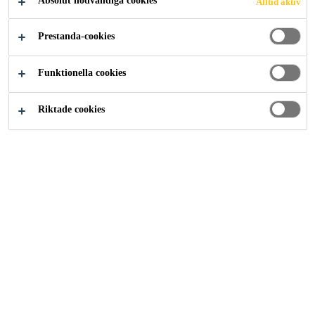
Absolut nödvändiga cookies
Alltid aktiv
Lösningar inom Industri
...
Referenser
Prestanda-cookies
Funktionella cookies
Riktade cookies
Kontakt
Beställa varor
Teknisk support
Karriär på Sika
Press (MyNewsDesk)
Följ oss