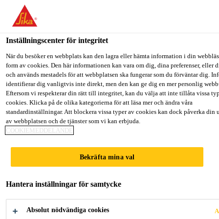
Välkommen till "Sika Sverige", du verkar befinna dig i "USA". Väl
hur du vill fortsätta.
Inställningscenter för integritet
GÅ TILL
STANNA PÅ
VÄLJ LAND
Lösningar inom Industri
...
SikaTack® Panel-50
När du besöker en webbplats kan den lagra eller hämta information i din webbläsa
form av cookies. Den här informationen kan vara om dig, dina preferenser, eller d
och används mestadels för att webbplatsen ska fungerar som du förväntar dig. I
Sika Sverige
identifierar dig vanligtvis inte direkt, men den kan ge dig en mer personlig web
Eftersom vi respekterar din rätt till integritet, kan du välja att inte tillåta vissa ty
cookies. Klicka på de olika kategorierna för att läsa mer och ändra våra
SikaTack® Panel-
standardinställningar. Att blockera vissa typer av cookies kan dock påverka din 
av webbplatsen och de tjänster som vi kan erbjuda.
COOKIEMEDDELANDE
50
Bekräfta mina val
1-komponent silikon för limning av
paneler i ventilerade fasader
Hantera inställningar för samtycke
SikaTack® Panel-50 är en stabil, 1-komponent
Absolut nödvändiga cookies
A
silikon med pastaliknande konsistens. Den används