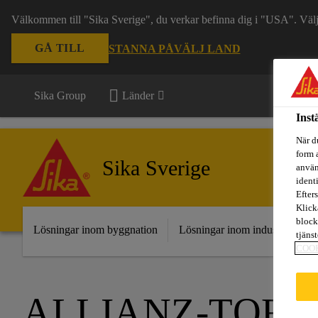
Välkommen till "Sika Sverige", du verkar befinna dig i "USA". Välj n
GÅ TILL
STANNA PÅ
VÄLJ LAND
Sika Group
Länder
Inst
När d
form 
Sika Sverige
använ
ident
Efters
Klick
block
Lösningar inom byggnation
Lösningar inom industri
Fr
tjäns
COO
ALLIANZ-TORN