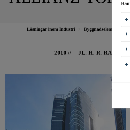
Hant
Lösningar inom Industri
Byggnadselement
F
2010
JL. H. R. RASUNA