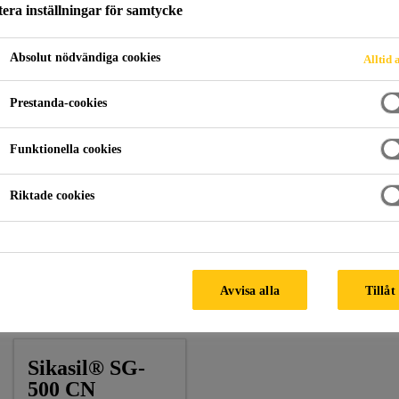
era inställningar för samtycke
Absolut nödvändiga cookies
Alltid 
asad
Allianz-tornet
Prestanda-cookies
Funktionella cookies
 SAID, JAKARTA, INDONESIA
Riktade cookies
Fasad tillverkare
: Pt. Indalex
Arkitekt
: Pt Duta Cermat Mandiri
Avvisa alla
Tillåt
Sika Produkter:
Sikasil® SG-500 CN
Sikasil® SG-
500 CN