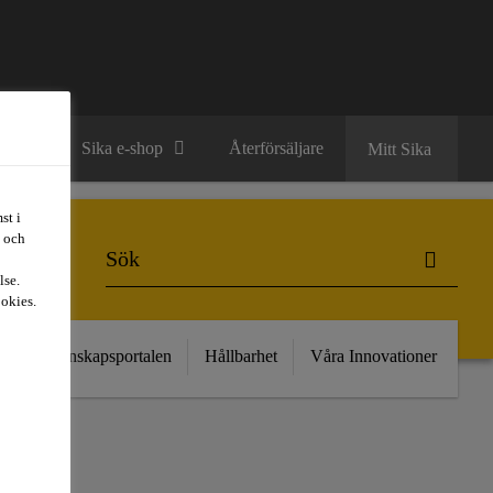
ntakt
Sika e-shop
Återförsäljare
Mitt Sika
st i
t och
lse.
ookies.
kt
Kunskapsportalen
Hållbarhet
Våra Innovationer