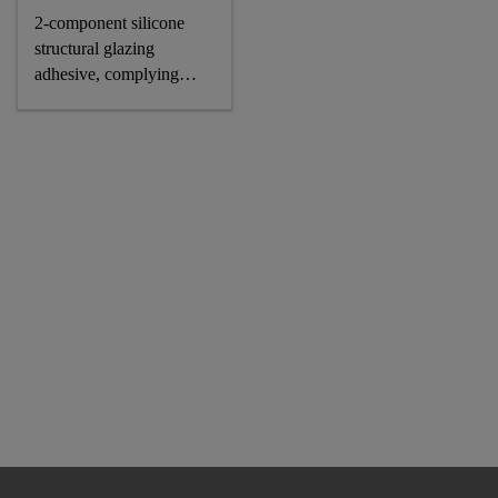
2-component silicone
structural glazing
adhesive, complying
astm and GB standards