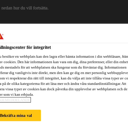
edan hur du vill fortsätta.
Om Sika
Karriär
Ko
ällningscenter för integritet
u besöker en webbplats kan den lagra eller hämta information i din webbläsare, främ
av cookies. Den här informationen kan vara om dig, dina preferenser, eller din enhe
ds mestadels för att webbplatsen ska fungerar som du förväntar dig. Informationen
ifierar dig vanligtvis inte direkt, men den kan ge dig en mer personlig webbuppleve
om vi respekterar din rätt till integritet, kan du välja att inte tillåta vissa typer av c
a på de olika kategorierna för att läsa mer och ändra våra standardinställningar. Att
era vissa typer av cookies kan dock påverka din upplevelse av webbplatsen och de
itidsbåtar
Referenser
Teknisk Support
Föreskrivare / Arkite
ter som vi kan erbjuda.
KIEMEDDELANDE
Bekräfta mina val
ET