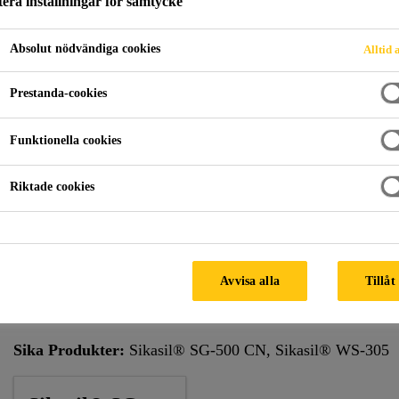
era inställningar för samtycke
Absolut nödvändiga cookies
Alltid 
asad
Cloud nine plaza
Prestanda-cookies
Funktionella cookies
A
Riktade cookies
Cloud Nine är en 238 meter hög skyskrapa (58 våningar) m
Arkitekt:
Arquitectonica, USA
Avvisa alla
Tillåt
Fasad:
Shanghai Meite
Sika Produkter:
Sikasil® SG-500 CN, Sikasil® WS-305