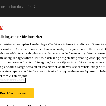
edan hur du vill fortsätta.
Om Sika
Karriär
Ko
ällningscenter för integritet
u besöker en webbplats kan den lagra eller hämta information i din webbläsare, främ
av cookies. Den här informationen kan vara om dig, dina preferenser, eller din enhe
ds mestadels för att webbplatsen ska fungerar som du förväntar dig. Informationen
ifierar dig vanligtvis inte direkt, men den kan ge dig en mer personlig webbuppleve
om vi respekterar din rätt till integritet, kan du välja att inte tillåta vissa typer av c
a på de olika kategorierna för att läsa mer och ändra våra standardinställningar. Att
era vissa typer av cookies kan dock påverka din upplevelse av webbplatsen och de
ter som vi kan erbjuda.
itidsbåtar
Referenser
Teknisk Support
Föreskrivare / Arkite
KIEMEDDELANDE
Bekräfta mina val
LAZA