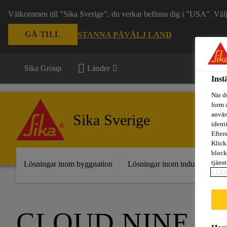
Välkommen till "Sika Sverige", du verkar befinna dig i "USA". Välj n
GÅ TILL
STANNA PÅ
VÄLJ LAND
Sika Group
Länder
Inst
När d
form 
använ
Sika Sverige
ident
Efters
Klick
block
tjäns
Lösningar inom byggnation
Lösningar inom industri
Fr
COO
CLOUD NINE P