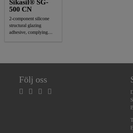
Sikasil® SG-
500 CN
2-component silicone
structural glazing
adhesive, complying
astm and GB standards
Följ oss
D
S
B
T
E