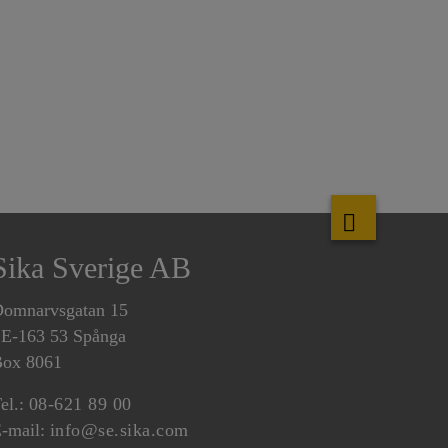
Sika Sverige AB
omnarvsgatan 15
E-163 53 Spånga
ox 8061
el.:
08-621 89 00
-mail:
info@se.sika.com