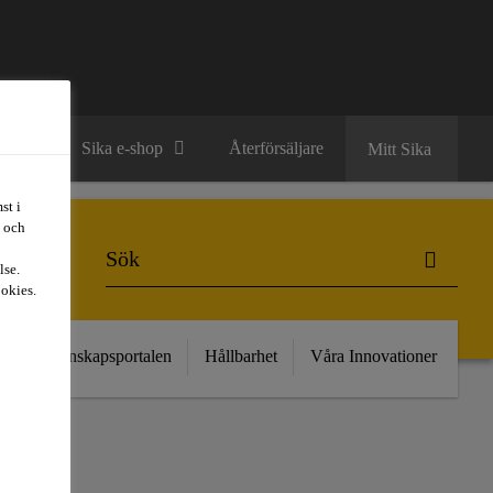
ntakt
Sika e-shop
Återförsäljare
Mitt Sika
st i
t och
lse.
ookies.
kt
Kunskapsportalen
Hållbarhet
Våra Innovationer