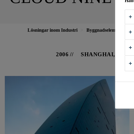
Hant
Lösningar inom Industri
Byggnadselement
F
2006
SHANGHAI, CHIN