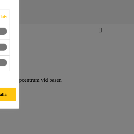
aktiv
ed ett köpcentrum vid basen
 alla