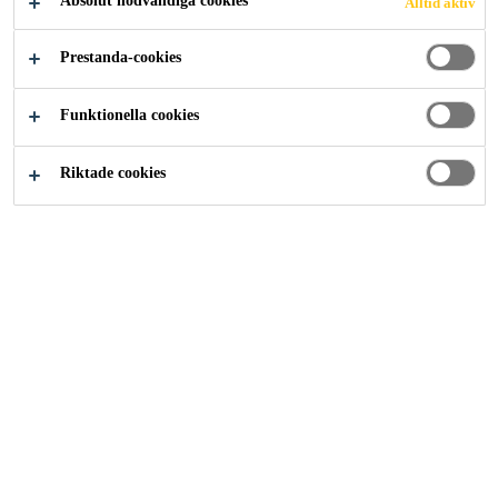
Absolut nödvändiga cookies
Alltid aktiv
Lösningar inom Industri
...
Empire State Building
Prestanda-cookies
Funktionella cookies
2010
NEW YORK, USA
Riktade cookies