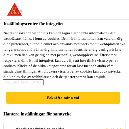
Välkommen till "Sika Sverige", du verkar befinna dig i "USA".
Välj nedan hur du vill fortsätta.
Inställningscenter för integritet
GÅ TILL
STANNA PÅ
VÄLJ LAND
När du besöker en webbplats kan den lagra eller hämta information i din
webbläsare, främst i form av cookies. Den här informationen kan vara om dig,
dina preferenser, eller din enhet och används mestadels för att webbplatsen ska
Sika Sverige
fungerar som du förväntar dig. Informationen identifierar dig vanligtvis inte
direkt, men den kan ge dig en mer personlig webbupplevelse. Eftersom vi
respekterar din rätt till integritet, kan du välja att inte tillåta vissa typer av
cookies. Klicka på de olika kategorierna för att läsa mer och ändra våra
EMPIRE STATE
standardinställningar. Att blockera vissa typer av cookies kan dock påverka
din upplevelse av webbplatsen och de tjänster som vi kan erbjuda.
COOKIEMEDDELANDE
BUILDING
Bekräfta mina val
Hantera inställningar för samtycke