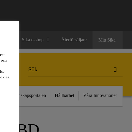
ntakt
Sika e-shop
Återförsäljare
Mitt Sika
st i
t och
lse.
ookies.
kt
Kunskapsportalen
Hållbarhet
Våra Innovationer
 CBD