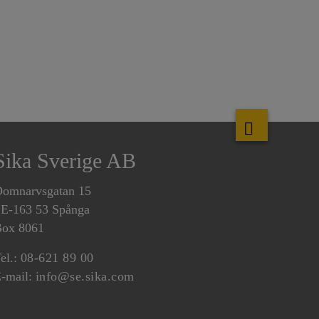
Sika Sverige AB
omnarvsgatan 15
E-163 53 Spånga
ox 8061
el.:
08-621 89 00
-mail:
info@se.sika.com