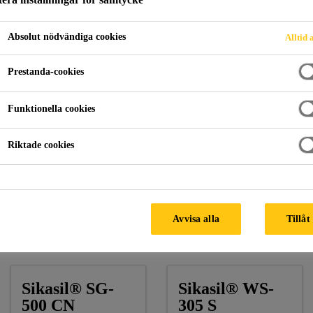
Absolut nödvändiga cookies
Alltid 
asad
Greenland Luwan Riverside CBD
Prestanda-cookies
Funktionella cookies
 SHANGHAI, CHINA
Riktade cookies
Fasadleverantör:
Shenyang Yuanda, Shanghai Meite, Suz
Arkitekt:
Callison LLC (USA)
Avvisa alla
Tillåt
Sika Produkter:
Sikasil® SG-500 CN, Sikasil® WS-305, 
Sikasil® SG-
Sikasil® WS-
500 CN
305 S