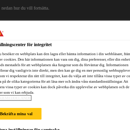
edan hur du vill fortsätta.
Om Sika
Karriär
Ko
ällningscenter för integritet
u besöker en webbplats kan den lagra eller hämta information i din webbläsare, främ
av cookies. Den här informationen kan vara om dig, dina preferenser, eller din enhe
ds mestadels för att webbplatsen ska fungerar som du förväntar dig. Informationen
ifierar dig vanligtvis inte direkt, men den kan ge dig en mer personlig webbuppleve
om vi respekterar din rätt till integritet, kan du välja att inte tillåta vissa typer av c
a på de olika kategorierna för att läsa mer och ändra våra standardinställningar. Att
era vissa typer av cookies kan dock påverka din upplevelse av webbplatsen och de
ter som vi kan erbjuda.
itidsbåtar
Referenser
Teknisk Support
Föreskrivare / Arkite
KIEMEDDELANDE
Bekräfta mina val
WAN RIVERSIDE
era inställningar för samtycke