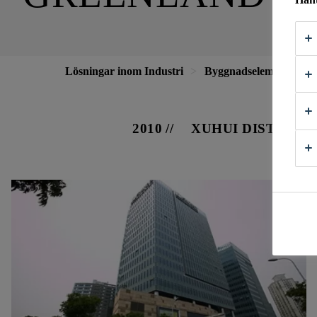
Lösningar inom Industri
Byggnadselement
F
2010
XUHUI DISTRICT,