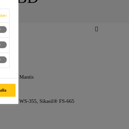
aktiv
hou Guld Mantis
 alla
Sikasil® WS-355, Sikasil® FS-665