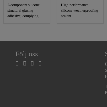
2-component silicone
High performance
structural glazing
silicone weatherproofing
adhesive, complying
sealant
astm and GB standards
Följ oss
D
S
B
T
E