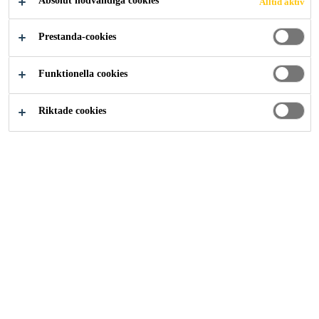
Absolut nödvändiga cookies
Alltid aktiv
Lösningar inom Industri
...
Jinghang Plaza
Prestanda-cookies
Funktionella cookies
2015
TONGZHOU DISTRIC, BEIJING, CHINA
Riktade cookies