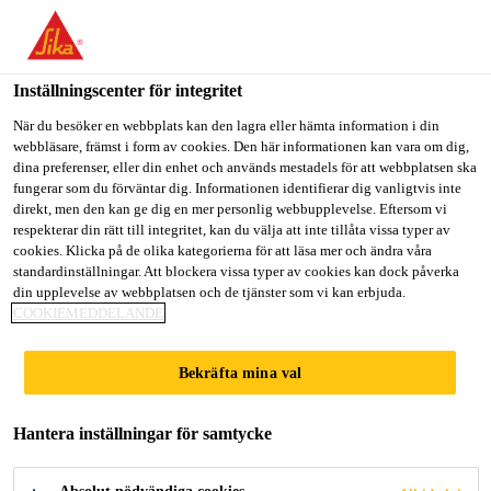
Välkommen till "Sika Sverige", du verkar befinna dig i "USA".
Välj nedan hur du vill fortsätta.
Inställningscenter för integritet
GÅ TILL
STANNA PÅ
VÄLJ LAND
När du besöker en webbplats kan den lagra eller hämta information i din
webbläsare, främst i form av cookies. Den här informationen kan vara om dig,
dina preferenser, eller din enhet och används mestadels för att webbplatsen ska
Sika Sverige
fungerar som du förväntar dig. Informationen identifierar dig vanligtvis inte
direkt, men den kan ge dig en mer personlig webbupplevelse. Eftersom vi
respekterar din rätt till integritet, kan du välja att inte tillåta vissa typer av
cookies. Klicka på de olika kategorierna för att läsa mer och ändra våra
JINGHANG PLAZA
standardinställningar. Att blockera vissa typer av cookies kan dock påverka
din upplevelse av webbplatsen och de tjänster som vi kan erbjuda.
COOKIEMEDDELANDE
Bekräfta mina val
Hantera inställningar för samtycke