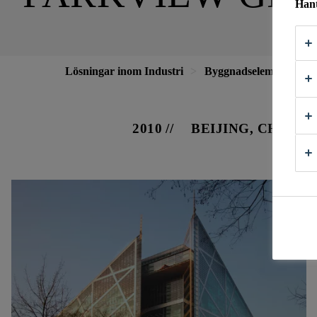
Hant
Lösningar inom Industri
Byggnadselement
F
2010
BEIJING, CHINA