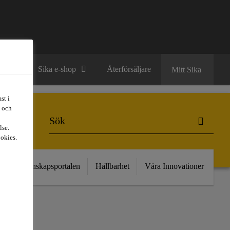
ntakt
Sika e-shop
Återförsäljare
Mitt Sika
st i
t och
lse.
ookies.
kt
Kunskapsportalen
Hållbarhet
Våra Innovationer