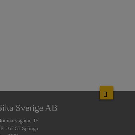
Sika Sverige AB
omnarvsgatan 15
E-163 53 Spånga