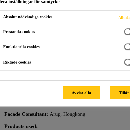
era inställningar för samtycke
Absolut nödvändiga cookies
Alltid 
asad
Parkview Green FangCaoDi
Prestanda-cookies
Funktionella cookies
Riktade cookies
Climate:
Continental
Facade Supplier:
Beijing Jianli
Avvisa alla
Tillåt
Architect:
Beijing Institute of Architectural Design
Facade Consultant:
Arup, Hongkong
Products used: