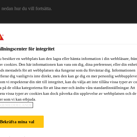
edan hur du vill fortsätta.
Om Sika
Karriär
Ko
ällningscenter för integritet
u besöker en webbplats kan den lagra eller hämta information i din webbläsare, främ
av cookies. Den här informationen kan vara om dig, dina preferenser, eller din enhe
ds mestadels för att webbplatsen ska fungerar som du förväntar dig. Informationen
ifierar dig vanligtvis inte direkt, men den kan ge dig en mer personlig webbuppleve
om vi respekterar din rätt till integritet, kan du välja att inte tillåta vissa typer av c
a på de olika kategorierna för att läsa mer och ändra våra standardinställningar. Att
era vissa typer av cookies kan dock påverka din upplevelse av webbplatsen och de
itidsbåtar
Referenser
Teknisk Support
Föreskrivare / Arkite
ter som vi kan erbjuda.
KIEMEDDELANDE
Bekräfta mina val
EEN FANGCAODI