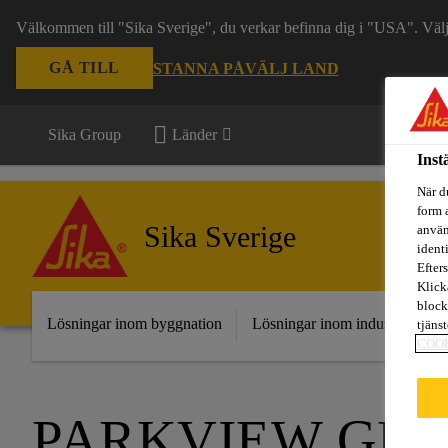
Välkommen till "Sika Sverige", du verkar befinna dig i "USA". Välj n
GÅ TILL
STANNA PÅ
VÄLJ LAND
Sika Group
Länder
Inst
När d
form 
Sika Sverige
använ
ident
Efters
Klick
block
Lösningar inom byggnation
Lösningar inom industri
Fr
tjäns
COO
PARKVIEW GR