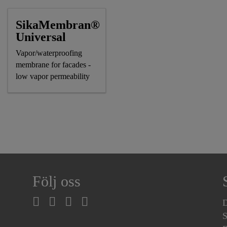
SikaMembran®
Universal
Vapor/waterproofing
membrane for facades -
low vapor permeability
Följ oss
D
S