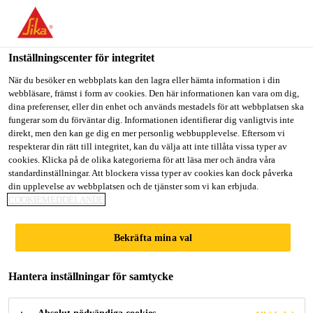
Välkommen till "Sika Sverige", du verkar befinna dig i "USA".
Välj nedan hur du vill fortsätta.
Inställningscenter för integritet
GÅ TILL
STANNA PÅ
VÄLJ LAND
När du besöker en webbplats kan den lagra eller hämta information i din
webbläsare, främst i form av cookies. Den här informationen kan vara om dig,
dina preferenser, eller din enhet och används mestadels för att webbplatsen ska
Sika Sverige
fungerar som du förväntar dig. Informationen identifierar dig vanligtvis inte
direkt, men den kan ge dig en mer personlig webbupplevelse. Eftersom vi
respekterar din rätt till integritet, kan du välja att inte tillåta vissa typer av
cookies. Klicka på de olika kategorierna för att läsa mer och ändra våra
RANGSIT
standardinställningar. Att blockera vissa typer av cookies kan dock påverka
din upplevelse av webbplatsen och de tjänster som vi kan erbjuda.
COOKIEMEDDELANDE
UNIVERSITETET
Bekräfta mina val
Hantera inställningar för samtycke