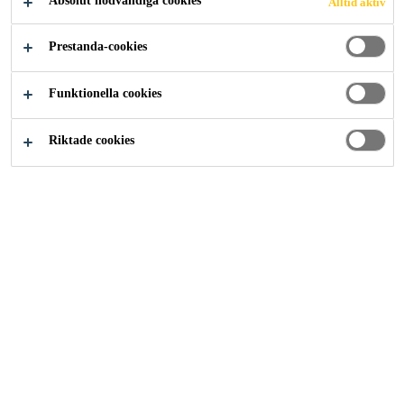
Absolut nödvändiga cookies
Alltid aktiv
Lösningar inom Industri
...
Rangsit universitetet
Prestanda-cookies
Funktionella cookies
2008
BANGKOK THAILAND
Riktade cookies