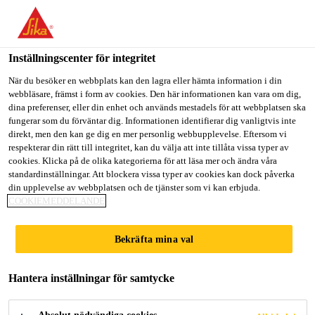
Välkommen till "Sika Sverige", du verkar befinna dig i "USA".
Välj nedan hur du vill fortsätta.
Inställningscenter för integritet
GÅ TILL
STANNA PÅ
VÄLJ LAND
När du besöker en webbplats kan den lagra eller hämta information i din
webbläsare, främst i form av cookies. Den här informationen kan vara om dig,
dina preferenser, eller din enhet och används mestadels för att webbplatsen ska
Sika Sverige
fungerar som du förväntar dig. Informationen identifierar dig vanligtvis inte
direkt, men den kan ge dig en mer personlig webbupplevelse. Eftersom vi
respekterar din rätt till integritet, kan du välja att inte tillåta vissa typer av
cookies. Klicka på de olika kategorierna för att läsa mer och ändra våra
standardinställningar. Att blockera vissa typer av cookies kan dock påverka
din upplevelse av webbplatsen och de tjänster som vi kan erbjuda.
SPONSRAR
COOKIEMEDDELANDE
PEAK
Bekräfta mina val
EVOLUTION
Hantera inställningar för samtycke
Med ett elfordon som innehåller Sika-lim