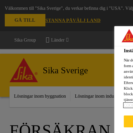
Välkommen till "Sika Sverige", du verkar befinna dig i "USA". Välj n
GÅ TILL
STANNA PÅ
VÄLJ LAND
Sika Group
Länder
Inst
När d
form 
Sika Sverige
använ
ident
Efters
Klick
block
Lösningar inom byggnation
Lösningar inom industri
Fr
tjäns
COO
FÖRSÄKRAN O