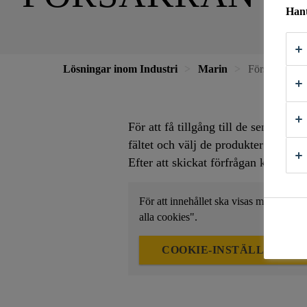
Hant
Lösningar inom Industri
Marin
Försäkran om
För att få tillgång till de senaste
fältet och välj de produkter du behö
Efter att skickat förfrågan kommer 
För att innehållet ska visas måste du a
alla cookies".
COOKIE-INSTÄLLNINGA