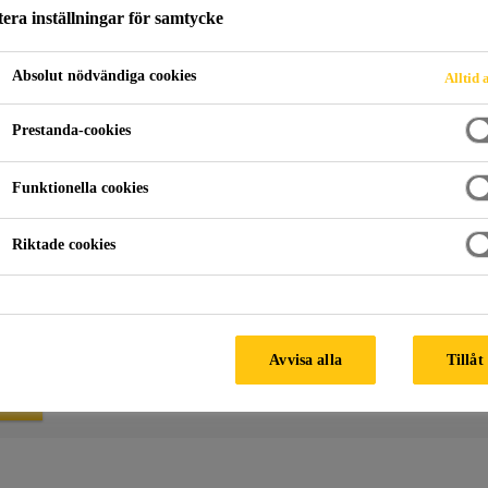
era inställningar för samtycke
Absolut nödvändiga cookies
Alltid 
 överensstämmelse
Prestanda-cookies
Funktionella cookies
 giltiga Declaration of Conformance (DoC)-dokumenten vänligen 
ver dem för (flera produkter kan väljas samtidigt).
Riktade cookies
dokumenten att skickas till den angivna e-postadressen.
cceptera alla cookies i cookie-inställningarna och bekräfta ditt val elle
Avvisa alla
Tillåt
R