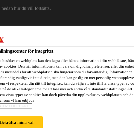
edan hur du vill fortsätta.
Om Sika
Karriär
Ko
ällningscenter för integritet
u besöker en webbplats kan den lagra eller hämta information i din webbläsare, främ
av cookies. Den här informationen kan vara om dig, dina preferenser, eller din enhe
ds mestadels för att webbplatsen ska fungerar som du förväntar dig. Informationen
ifierar dig vanligtvis inte direkt, men den kan ge dig en mer personlig webbuppleve
om vi respekterar din rätt till integritet, kan du välja att inte tillåta vissa typer av c
a på de olika kategorierna för att läsa mer och ändra våra standardinställningar. Att
era vissa typer av cookies kan dock påverka din upplevelse av webbplatsen och de
itidsbåtar
Referenser
Teknisk Support
Föreskrivare / Arkite
ter som vi kan erbjuda.
KIEMEDDELANDE
Bekräfta mina val
M ÖVERENSSTÄ