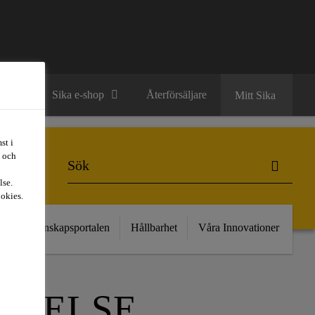
ntakt
Sika e-shop
Återförsäljare
Mitt Sika
st i
t och
lse.
ookies.
kt
Kunskapsportalen
Hållbarhet
Våra Innovationer
MMELSE