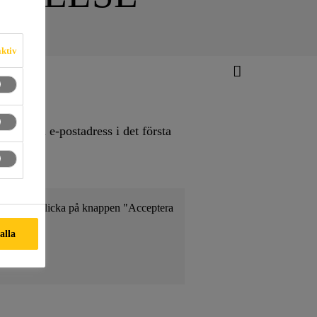
aktiv
ange din e-postadress i det första
r genom att klicka på knappen "Acceptera
 alla