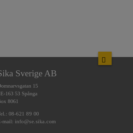
Sika Sverige AB
omnarvsgatan 15
E-163 53 Spånga
ox 8061
el.:
08-621 89 00
-mail:
info@se.sika.com