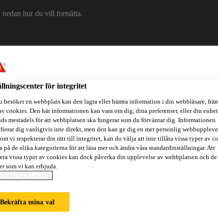
edan hur du vill fortsätta.
Om Sika
Karriär
Ko
ällningscenter för integritet
u besöker en webbplats kan den lagra eller hämta information i din webbläsare, främ
av cookies. Den här informationen kan vara om dig, dina preferenser, eller din enhe
ds mestadels för att webbplatsen ska fungerar som du förväntar dig. Informationen
ifierar dig vanligtvis inte direkt, men den kan ge dig en mer personlig webbuppleve
om vi respekterar din rätt till integritet, kan du välja att inte tillåta vissa typer av c
a på de olika kategorierna för att läsa mer och ändra våra standardinställningar. Att
itidsbåtar
Referenser
Teknisk Support
Föreskrivare / Arkite
era vissa typer av cookies kan dock påverka din upplevelse av webbplatsen och de
ter som vi kan erbjuda.
KIEMEDDELANDE
Bekräfta mina val
UKTER