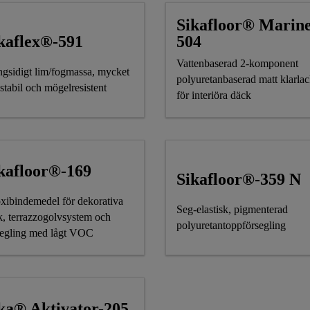
Sikafloor® Marine
kaflex®-591
504
Vattenbaserad 2-komponent
gsidigt lim/fogmassa, mycket
polyuretanbaserad matt klarla
gstabil och mögelresistent
för interiöra däck
kafloor®-169
Sikafloor®-359 N
xibindemedel för dekorativa
Seg-elastisk, pigmenterad
k, terrazzogolvsystem och
polyuretantoppförsegling
segling med lågt VOC
ka® Aktivator-205