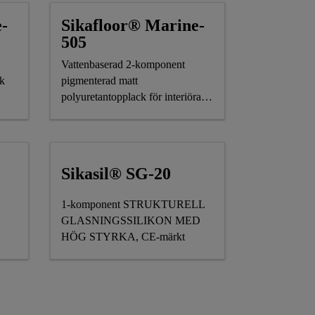
-
Sikafloor® Marine-
505
Vattenbaserad 2-komponent
ck
pigmenterad matt
polyuretantopplack för interiöra
däck
Sikasil® SG-20
1-komponent STRUKTURELL
GLASNINGSSILIKON MED
HÖG STYRKA, CE-märkt