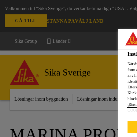
Välkommen till "Sika Sverige", du verkar befinna dig i "USA". Välj n
GÅ TILL
STANNA PÅ
VÄLJ LAND
Sika Group
Länder
Inst
När d
Sika Sverige
form 
använ
ident
Efters
Klick
Lösningar inom byggnation
Lösningar inom industri
Fr
block
tjäns
COO
MARINA PROD