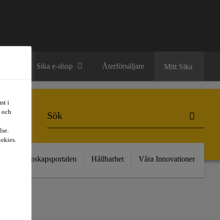
ntakt
Sika e-shop
Återförsäljare
Mitt Sika
st i
t och
lse.
ookies.
kt
Kunskapsportalen
Hållbarhet
Våra Innovationer