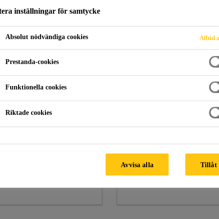
era inställningar för samtycke
Absolut nödvändiga cookies
Alltid 
Prestanda-cookies
Funktionella cookies
Riktade cookies
kaflex®-290 DC
Sikaflex®-292i
RO
Avvisa alla
Tillåt
massan för den professionella
Mångsidigt lim för marina
ändaren
applikationer