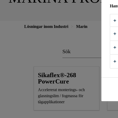
Hant
Lösningar inom Industri
Marin
Sikaflex®-268
Si
PowerCure
P
Accelererat monterings- och
Nåt
glasningslim / fogmassa för
anv
tågapplikationer