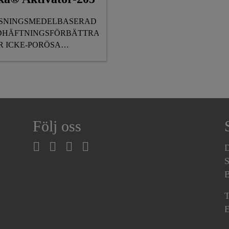
SNINGSMEDELBASERAD
DHÄFTNINGSFÖRBÄTTRARE
R ICKE-PORÖSA
DERLAG
Följ oss
D
S
B
T
E