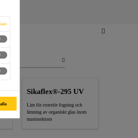
aktiv
Sikaflex®-295 UV
 alla
Lim för exteriör fogning och
limning av organiskt glas inom
marinsektorn