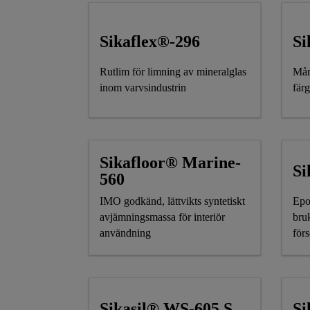
Sikaflex®-296
Si
Rutlim för limning av mineralglas
Mån
inom varvsindustrin
fär
Sikafloor® Marine-
Si
560
IMO godkänd, lättvikts syntetiskt
Epo
avjämningsmassa för interiör
bru
användning
för
Sikasil® WS-605 S
Si