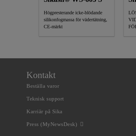
Högpresterande icke-blödande
LÖ
silikonfogmassa för vädertätning,
VI
CE-märkt
FÖ
UN
Kontakt
Beställa varor
Teknisk support
Karriär på Sika
Press (MyNewsDesk)