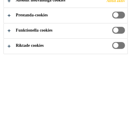
Absolut nödvändiga cookies
Alltid aktiv
Lösningar inom Industri
Nyheter
Prestanda-cookies
Funktionella cookies
Riktade cookies
Kontakt
Beställa varor
Teknisk support
Karriär på Sika