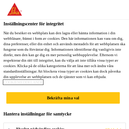
Välkommen till "Sika Sverige", du verkar befinna dig i "USA".
Välj nedan hur du vill fortsätta.
Inställningscenter för integritet
GÅ TILL
STANNA PÅ
VÄLJ LAND
När du besöker en webbplats kan den lagra eller hämta information i din
webbläsare, främst i form av cookies. Den här informationen kan vara om dig,
dina preferenser, eller din enhet och används mestadels för att webbplatsen ska
Sika Sverige
fungerar som du förväntar dig. Informationen identifierar dig vanligtvis inte
direkt, men den kan ge dig en mer personlig webbupplevelse. Eftersom vi
respekterar din rätt till integritet, kan du välja att inte tillåta vissa typer av
cookies. Klicka på de olika kategorierna för att läsa mer och ändra våra
standardinställningar. Att blockera vissa typer av cookies kan dock påverka
din upplevelse av webbplatsen och de tjänster som vi kan erbjuda.
NYHETER
COOKIEMEDDELANDE
Bekräfta mina val
Hantera inställningar för samtycke