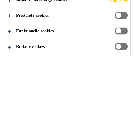
Absolut nödvändiga cookies
Alltid aktiv
Lösningar inom Industri
...
Reaktionsformning (RIM)
Prestanda-cookies
Funktionella cookies
Innovative solutions for high-class
Riktade cookies
prototypes and short runs.
Kontakt
Beställa varor
Teknisk support
Karriär på Sika