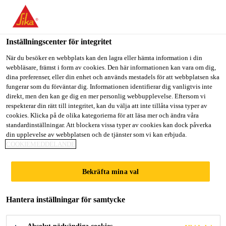
Välkommen till "Sika Sverige", du verkar befinna dig i "USA".
Välj nedan hur du vill fortsätta.
Inställningscenter för integritet
GÅ TILL
STANNA PÅ
VÄLJ LAND
När du besöker en webbplats kan den lagra eller hämta information i din
webbläsare, främst i form av cookies. Den här informationen kan vara om dig,
dina preferenser, eller din enhet och används mestadels för att webbplatsen ska
Sika Sverige
fungerar som du förväntar dig. Informationen identifierar dig vanligtvis inte
direkt, men den kan ge dig en mer personlig webbupplevelse. Eftersom vi
respekterar din rätt till integritet, kan du välja att inte tillåta vissa typer av
cookies. Klicka på de olika kategorierna för att läsa mer och ändra våra
REAKTIONSFORM
standardinställningar. Att blockera vissa typer av cookies kan dock påverka
din upplevelse av webbplatsen och de tjänster som vi kan erbjuda.
COOKIEMEDDELANDE
NING (RIM)
Bekräfta mina val
SYSTEM
Hantera inställningar för samtycke