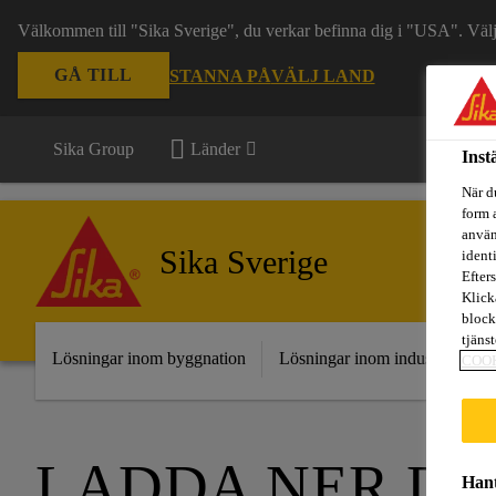
Välkommen till "Sika Sverige", du verkar befinna dig i "USA". Välj n
GÅ TILL
STANNA PÅ
VÄLJ LAND
Sika Group
Länder
Inst
När d
form 
använ
Sika Sverige
ident
Efters
Klick
block
tjäns
Lösningar inom byggnation
Lösningar inom industri
Fr
COO
LADDA NER D
Hant