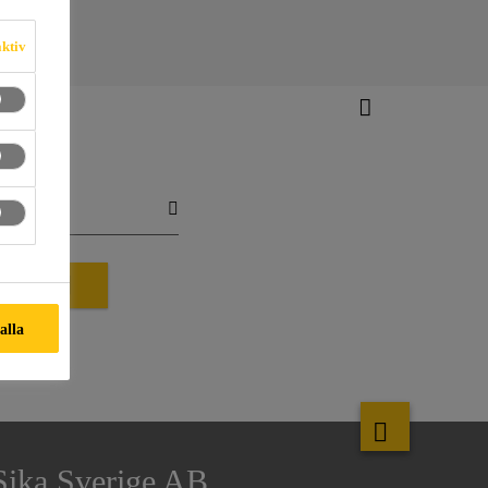
aktiv
TYP
 alla
Sika Sverige AB