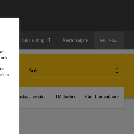
ntakt
Sika e-shop
Återförsäljare
Mitt Sika
st i
t och
lse.
ookies.
kt
Kunskapsportalen
Hållbarhet
Våra Innovationer