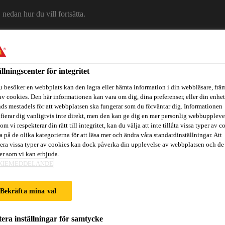
edan hur du vill fortsätta.
Om Sika
Karriär
Ko
ällningscenter för integritet
u besöker en webbplats kan den lagra eller hämta information i din webbläsare, främ
av cookies. Den här informationen kan vara om dig, dina preferenser, eller din enhe
ds mestadels för att webbplatsen ska fungerar som du förväntar dig. Informationen
ifierar dig vanligtvis inte direkt, men den kan ge dig en mer personlig webbuppleve
om vi respekterar din rätt till integritet, kan du välja att inte tillåta vissa typer av c
a på de olika kategorierna för att läsa mer och ändra våra standardinställningar. Att
era vissa typer av cookies kan dock påverka din upplevelse av webbplatsen och de
ter som vi kan erbjuda.
itidsbåtar
Referenser
Teknisk Support
Föreskrivare / Arkite
KIEMEDDELANDE
Bekräfta mina val
OKUMENT
era inställningar för samtycke