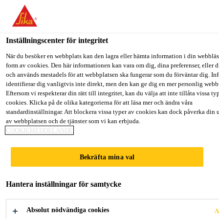
Välkommen till "Sika Sverige", du verkar befinna dig i "USA". Väl
hur du vill fortsätta.
Inställningscenter för integritet
GÅ TILL
STANNA PÅ
VÄLJ LAND
Lösningar inom Bygg
...
Sikacryl®-105 Professional
När du besöker en webbplats kan den lagra eller hämta information i din webbläsa
form av cookies. Den här informationen kan vara om dig, dina preferenser, eller d
och används mestadels för att webbplatsen ska fungerar som du förväntar dig. I
Sika Sverige
identifierar dig vanligtvis inte direkt, men den kan ge dig en mer personlig web
Eftersom vi respekterar din rätt till integritet, kan du välja att inte tillåta vissa ty
cookies. Klicka på de olika kategorierna för att läsa mer och ändra våra
Sikacryl®-105
standardinställningar. Att blockera vissa typer av cookies kan dock påverka din 
av webbplatsen och de tjänster som vi kan erbjuda.
COOKIEMEDDELANDE
Professional
Bekräfta mina val
Akrylfogmassa för tätning inomhus
Hantera inställningar för samtycke
Akryl/latexfog med ljuddämpande egenskaper.
Absolut nödvändiga cookies
A
Lättarbetad