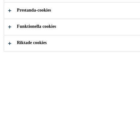
Lösningsmedelsfri
Prestanda-cookies
Ftalatfri
Funktionella cookies
Riktade cookies