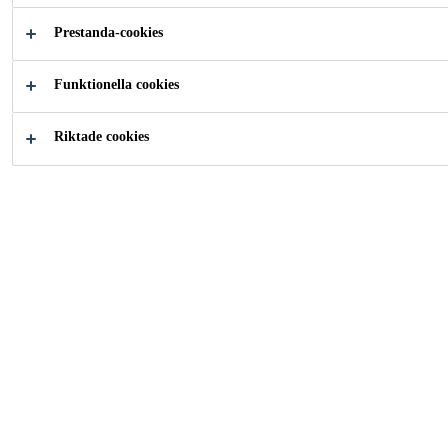
är resistent mot organiska syror som finns i flytande
Prestanda-cookies
gödsel och ensilagevätskor. Produkten används för
Läs mer +
tätning av stålcontainers, betongbehållare, golvfogar
Funktionella cookies
samt lämplig för tätning av avloppssystem.
Resistent mot organiska syror som
Riktade cookies
ensilagevätskor
Resistent mot hushålls- kommunalt avloppsvatten
och flytande gödsel och ensilagevätska
Resistent mot temperaturer på +65°C som finns i
termofila rötkammare