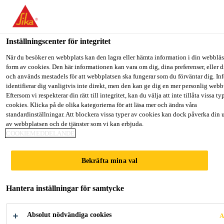
Välkommen till "Sika Sverige", du verkar befinna dig i "USA". Väl
hur du vill fortsätta.
Inställningscenter för integritet
GÅ TILL
STANNA PÅ
VÄLJ LAND
Lösningar inom Bygg
...
Sikaflex®-403 Tank & Silo
När du besöker en webbplats kan den lagra eller hämta information i din webbläsa
form av cookies. Den här informationen kan vara om dig, dina preferenser, eller d
och används mestadels för att webbplatsen ska fungerar som du förväntar dig. I
Sika Sverige
identifierar dig vanligtvis inte direkt, men den kan ge dig en mer personlig web
Eftersom vi respekterar din rätt till integritet, kan du välja att inte tillåta vissa ty
cookies. Klicka på de olika kategorierna för att läsa mer och ändra våra
Sikaflex®-403
standardinställningar. Att blockera vissa typer av cookies kan dock påverka din 
av webbplatsen och de tjänster som vi kan erbjuda.
COOKIEMEDDELANDE
Tank & Silo
Bekräfta mina val
Elastisk polyuretanfogmassa för tankar
och silos
Hantera inställningar för samtycke
Sikaflex®-403 Tank & Silo är en 1-komponents,
Absolut nödvändiga cookies
A
fukthärdande, elastiskt polyuretantätningsmedel som