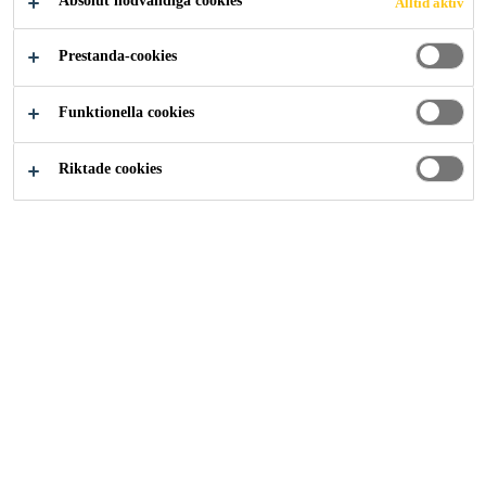
CAMPUS
Absolut nödvändiga cookies
Alltid aktiv
SOLNA
Prestanda-cookies
Funktionella cookies
Riktade cookies
Lösningar inom Bygg
...
Biomedicum, Karolinska Insti
2015
SOLNA
Beställare / bakgrund
Sika levererar fogfria golvlösningar till fuktutsatta