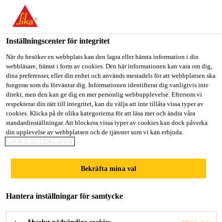
Välkommen till "Sika Sverige", du verkar befinna dig i "USA".
Välj nedan hur du vill fortsätta.
Inställningscenter för integritet
GÅ TILL
STANNA PÅ
VÄLJ LAND
När du besöker en webbplats kan den lagra eller hämta information i din
webbläsare, främst i form av cookies. Den här informationen kan vara om dig,
dina preferenser, eller din enhet och används mestadels för att webbplatsen ska
Sika Sverige
fungerar som du förväntar dig. Informationen identifierar dig vanligtvis inte
direkt, men den kan ge dig en mer personlig webbupplevelse. Eftersom vi
respekterar din rätt till integritet, kan du välja att inte tillåta vissa typer av
cookies. Klicka på de olika kategorierna för att läsa mer och ändra våra
standardinställningar. Att blockera vissa typer av cookies kan dock påverka
din upplevelse av webbplatsen och de tjänster som vi kan erbjuda.
BIOMEDICUM,
COOKIEMEDDELANDE
KAROLINSKA
Bekräfta mina val
INSTITUTET
Hantera inställningar för samtycke