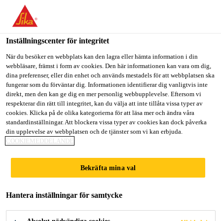
Välkommen till "Sika Sverige", du verkar befinna dig i "USA".
Välj nedan hur du vill fortsätta.
Inställningscenter för integritet
GÅ TILL
STANNA PÅ
VÄLJ LAND
Lösningar inom Bygg
...
Sika® Ucrete® CS10 6 mm
När du besöker en webbplats kan den lagra eller hämta information i din
webbläsare, främst i form av cookies. Den här informationen kan vara om dig,
dina preferenser, eller din enhet och används mestadels för att webbplatsen ska
Sika Sverige
fungerar som du förväntar dig. Informationen identifierar dig vanligtvis inte
direkt, men den kan ge dig en mer personlig webbupplevelse. Eftersom vi
respekterar din rätt till integritet, kan du välja att inte tillåta vissa typer av
Sika® Ucrete®
cookies. Klicka på de olika kategorierna för att läsa mer och ändra våra
standardinställningar. Att blockera vissa typer av cookies kan dock påverka
din upplevelse av webbplatsen och de tjänster som vi kan erbjuda.
CS10 6 mm
COOKIEMEDDELANDE
Kraftigt, färgstabilt, lätt texturerat, 6 mm
Bekräfta mina val
polyuretangolvsystem
Hantera inställningar för samtycke
Sika® Ucrete® CS10 6 mm är ett färgstabilt,
kraftigt, lätt strukturerat polyuretangolvsystem. Den