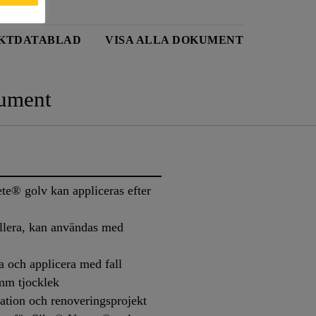
KTDATABLAD
VISA ALLA DOKUMENT
ument
e® golv kan appliceras efter
allera, kan användas med
a och applicera med fall
 mm tjocklek
ation och renoveringsprojekt