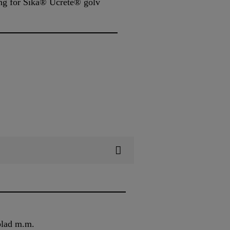
ng för Sika® Ucrete® golv
blad m.m.