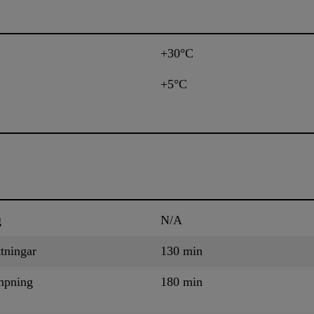
+30°C
+5°C
g
N/A
ttningar
130 min
umpning
180 min