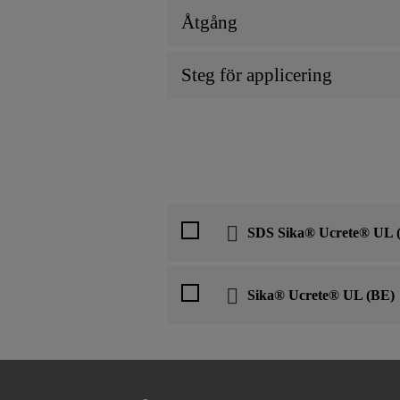
Åtgång
Steg för applicering
SDS Sika® Ucrete® UL 
Sika® Ucrete® UL (BE)