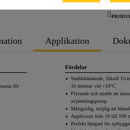
PRODU
mation
Applikation
Dok
Fördelar
Snabbhärdande, Sika® Ucret
massa för
16 timmar vid +10°C
Flytande och snabb att inst
avjämningspump
Mångsidig, möjlig att bland
Appliceras från 10 till 100
Perfekt lämpad för nybyggn