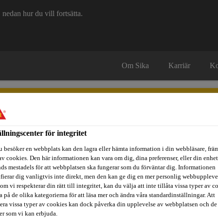
edan hur du vill fortsätta.
Om Sika
Karriär
Ko
ällningscenter för integritet
u besöker en webbplats kan den lagra eller hämta information i din webbläsare, främ
itidsbåtar
Referenser
Teknisk Support
Föreskrivare / Arkite
av cookies. Den här informationen kan vara om dig, dina preferenser, eller din enhe
ds mestadels för att webbplatsen ska fungerar som du förväntar dig. Informationen
ifierar dig vanligtvis inte direkt, men den kan ge dig en mer personlig webbuppleve
om vi respekterar din rätt till integritet, kan du välja att inte tillåta vissa typer av c
a på de olika kategorierna för att läsa mer och ändra våra standardinställningar. Att
ete
Tillbehör
Sika® Ucrete® UL (BE)
era vissa typer av cookies kan dock påverka din upplevelse av webbplatsen och de
ter som vi kan erbjuda.