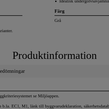
Idealisk undergolvsavjämni
Färg
Grå
rianter.
Produktinformation
 Bedömningar
gkriteriesystemet se Miljöappen.
m b.la. EC1, M1, länk till byggvarudeklaration, säkerhetsdata