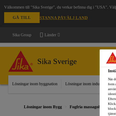
Välkommen till "Sika Sverige", du verkar befinna dig i "USA". Välj n
GÅ TILL
STANNA PÅ
VÄLJ LAND
Sika Group
Länder
Sika Sverige
Inst
När d
Lösningar inom byggnation
Lösningar inom industri
Fr
form 
använ
ident
Efters
Klick
Lösningar inom Bygg
Fogfria massagolv
Ucr
block
tjäns