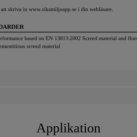
tt skriva in www.sikamiljoapp.se i din webläsare.
NDARDER
erformance based on EN 13813:2002 Screed material and flo
mentitious screed material
Applikation