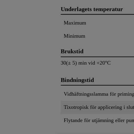
Underlagets temperatur
Maximum
Minimum
Brukstid
30(± 5) min vid +20°C
Bindningstid
Vidhäftningsslamma för primin
Tixotropisk för applicering i slu
Flytande för utjämning eller p