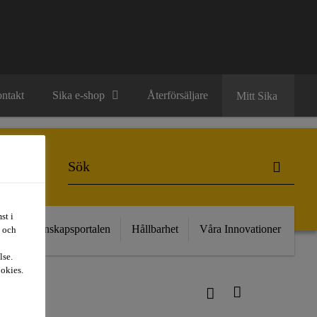
ntakt
Sika e-shop
Återförsäljare
Mitt Sika
st i
kt
Kunskapsportalen
Hållbarhet
Våra Innovationer
t och
lse.
ookies.