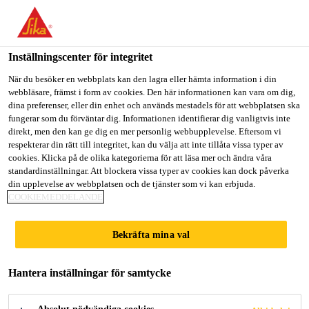
Välkommen till "Sika Sverige", du verkar befinna dig i "USA".
Välj nedan hur du vill fortsätta.
Inställningscenter för integritet
GÅ TILL
STANNA PÅ
VÄLJ LAND
När du besöker en webbplats kan den lagra eller hämta information i din
webbläsare, främst i form av cookies. Den här informationen kan vara om dig,
dina preferenser, eller din enhet och används mestadels för att webbplatsen ska
Sika Sverige
fungerar som du förväntar dig. Informationen identifierar dig vanligtvis inte
direkt, men den kan ge dig en mer personlig webbupplevelse. Eftersom vi
respekterar din rätt till integritet, kan du välja att inte tillåta vissa typer av
cookies. Klicka på de olika kategorierna för att läsa mer och ändra våra
FOLIE-MEMBRAN
standardinställningar. Att blockera vissa typer av cookies kan dock påverka
din upplevelse av webbplatsen och de tjänster som vi kan erbjuda.
COOKIEMEDDELANDE
Bekräfta mina val
Hantera inställningar för samtycke