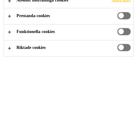
POOLER
Absolut nödvändiga cookies
Alltid aktiv
Prestanda-cookies
Funktionella cookies
Lösningar inom Bygg
...
Plattsättning i pooler
Riktade cookies
Mosaik i pool är väldigt populärt
men behöver inte vara begränsat till
att vara i poolen. Installation av
plattor runt poolen ger ett både
snyggt och hållbart ytskikt. Att
montera mosaik och plattor i
poolmiljö där det är hårt utsatt för