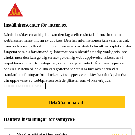
Välkommen till "Sika Sverige", du verkar befinna dig i "USA".
Välj nedan hur du vill fortsätta.
Inställningscenter för integritet
GÅ TILL
STANNA PÅ
VÄLJ LAND
När du besöker en webbplats kan den lagra eller hämta information i din
webbläsare, främst i form av cookies. Den här informationen kan vara om dig,
dina preferenser, eller din enhet och används mestadels för att webbplatsen ska
Sika Sverige
fungerar som du förväntar dig. Informationen identifierar dig vanligtvis inte
direkt, men den kan ge dig en mer personlig webbupplevelse. Eftersom vi
respekterar din rätt till integritet, kan du välja att inte tillåta vissa typer av
cookies. Klicka på de olika kategorierna för att läsa mer och ändra våra
standardinställningar. Att blockera vissa typer av cookies kan dock påverka
din upplevelse av webbplatsen och de tjänster som vi kan erbjuda.
PLATTSÄTTNIN
COOKIEMEDDELANDE
G I OCH
Bekräfta mina val
OMKRING
Hantera inställningar för samtycke