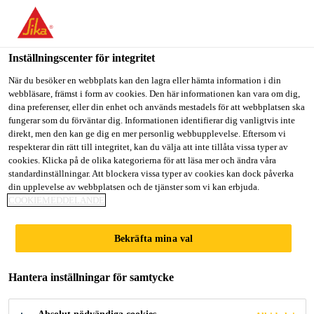
Välkommen till "Sika Sverige", du verkar befinna dig i "USA".
Välj nedan hur du vill fortsätta.
Inställningscenter för integritet
GÅ TILL
STANNA PÅ
VÄLJ LAND
Lösningar inom Bygg
...
Sarnafil® Walkway Pad PVC
När du besöker en webbplats kan den lagra eller hämta information i din
webbläsare, främst i form av cookies. Den här informationen kan vara om dig,
dina preferenser, eller din enhet och används mestadels för att webbplatsen ska
Sika Sverige
fungerar som du förväntar dig. Informationen identifierar dig vanligtvis inte
direkt, men den kan ge dig en mer personlig webbupplevelse. Eftersom vi
respekterar din rätt till integritet, kan du välja att inte tillåta vissa typer av
Sarnafil®
cookies. Klicka på de olika kategorierna för att läsa mer och ändra våra
standardinställningar. Att blockera vissa typer av cookies kan dock påverka
din upplevelse av webbplatsen och de tjänster som vi kan erbjuda.
Walkway Pad PVC
COOKIEMEDDELANDE
PVC Gångbaneplatta
Bekräfta mina val
Sarnafil® Walkway Pad PVC är tillverkad genom
Hantera inställningar för samtycke
injektionsgjutningsförfarande av högkvalitativ PVC
från nytillverkad Sarnafil® fabriksavfall från