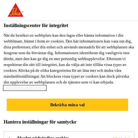
Välkommen till "Sika Sverige", du verkar befinna dig i "USA".
Välj nedan hur du vill fortsätta.
Inställningscenter för integritet
GÅ TILL
STANNA PÅ
VÄLJ LAND
När du besöker en webbplats kan den lagra eller hämta information i din
webbläsare, främst i form av cookies. Den här informationen kan vara om dig,
dina preferenser, eller din enhet och används mestadels för att webbplatsen ska
Sika Sverige
fungerar som du förväntar dig. Informationen identifierar dig vanligtvis inte
Sikaplan® WT
direkt, men den kan ge dig en mer personlig webbupplevelse. Eftersom vi
respekterar din rätt till integritet, kan du välja att inte tillåta vissa typer av
cookies. Klicka på de olika kategorierna för att läsa mer och ändra våra
4220-18 H
standardinställningar. Att blockera vissa typer av cookies kan dock påverka
din upplevelse av webbplatsen och de tjänster som vi kan erbjuda.
COOKIEMEDDELANDE
1,8 mm tjockt FPO
vattentätningsmembran för vattentankar
Bekräfta mina val
Sikaplan® WT 4220-18 H är ett 1,8 mm tjockt
Hantera inställningar för samtycke
homogent tätskiktsmembran. Det är baserat på
flexibel polyolefin (FPO-PE).